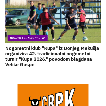
NOGOMETNI KLUB "KUPA"
Nogometni klub "Kupa" iz Donjeg Mekušja
organizira 42. tradicionalni nogometni
turnir "Kupa 2026." povodom blagdana
Velike Gospe