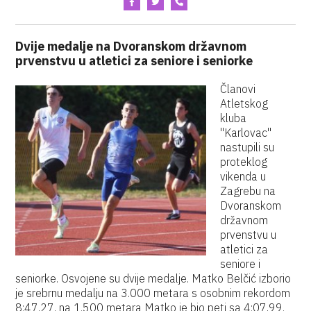
Dvije medalje na Dvoranskom državnom
prvenstvu u atletici za seniore i seniorke
Članovi
Atletskog
kluba
"Karlovac"
nastupili su
proteklog
vikenda u
Zagrebu na
Dvoranskom
državnom
prvenstvu u
atletici za
seniore i
seniorke. Osvojene su dvije medalje. Matko Belčić izborio
je srebrnu medalju na 3.000 metara s osobnim rekordom
8:47,27, na 1.500 metara Matko je bio peti sa 4:07,99.