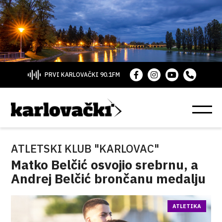
PRVI KARLOVAČKI 90.1FM
ATLETSKI KLUB "KARLOVAC"
Matko Belčić osvojio srebrnu, a
Andrej Belčić brončanu medalju
ATLETIKA