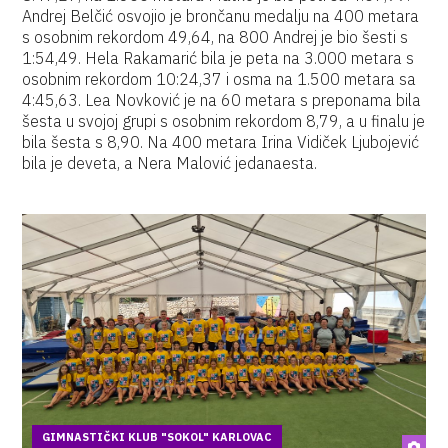
Andrej Belčić osvojio je brončanu medalju na 400 metara
s osobnim rekordom 49,64, na 800 Andrej je bio šesti s
1:54,49. Hela Rakamarić bila je peta na 3.000 metara s
osobnim rekordom 10:24,37 i osma na 1.500 metara sa
4:45,63. Lea Novković je na 60 metara s preponama bila
šesta u svojoj grupi s osobnim rekordom 8,79, a u finalu je
bila šesta s 8,90. Na 400 metara Irina Vidiček Ljubojević
bila je deveta, a Nera Malović jedanaesta.
GIMNASTIČKI KLUB "SOKOL" KARLOVAC