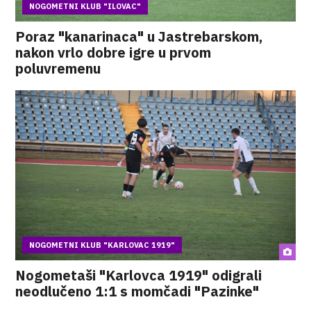
NOGOMETNI KLUB "ILOVAC"
Poraz "kanarinaca" u Jastrebarskom,
nakon vrlo dobre igre u prvom
poluvremenu
NOGOMETNI KLUB "KARLOVAC 1919"
Nogometaši "Karlovca 1919" odigrali
neodlučeno 1:1 s momčadi "Pazinke"