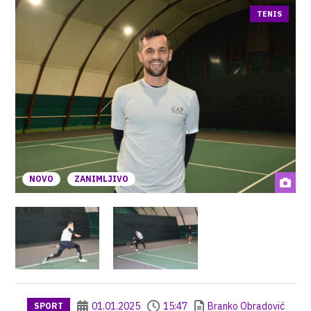
TENIS
NOVO
ZANIMLJIVO
01.01.2025
15:47
Branko Obradović
SPORT