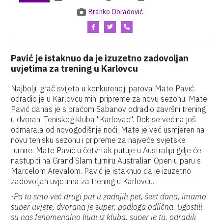
Branko Obradović
Pavić je istaknuo da je izuzetno zadovoljan
uvjetima za trening u Karlovcu
Najbolji igrač svijeta u konkurenciji parova Mate Pavić
odradio je u Karlovcu mini pripreme za novu sezonu. Mate
Pavić danas je s braćom Sabanov odradio završni trening
u dvorani Teniskog kluba "Karlovac". Dok se većina još
odmarala od novogodišnje noći, Mate je već usmjeren na
novu tenisku sezonu i pripreme za najveće svjetske
turnire. Mate Pavić u četvrtak putuje u Australiju gdje će
nastupiti na Grand Slam turniru Australian Open u paru s
Marcelom Arevalom. Pavić je istaknuo da je izuzetno
zadovoljan uvjetima za trening u Karlovcu.
-Pa tu smo već drugi put u zadnjih pet, šest dana, imamo
super uvjete, dvorana je super, podloga odlična. Ugostili
su nas fenomenalno ljudi iz kluba, super je tu, odradili