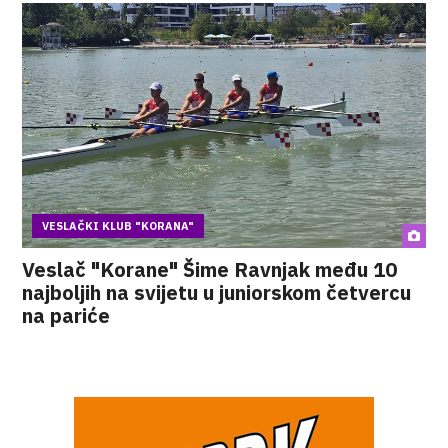
VESLAČKI KLUB "KORANA"
Veslač "Korane" Šime Ravnjak među 10
najboljih na svijetu u juniorskom četvercu
na pariće