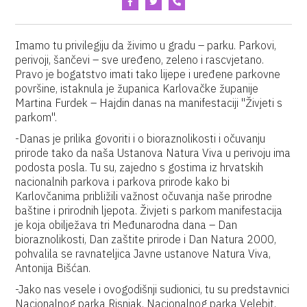
Imamo tu privilegiju da živimo u gradu – parku. Parkovi,
perivoji, šančevi – sve uređeno, zeleno i rascvjetano.
Pravo je bogatstvo imati tako lijepe i uređene parkovne
površine, istaknula je županica Karlovačke županije
Martina Furdek – Hajdin danas na manifestaciji "Živjeti s
parkom".
-Danas je prilika govoriti i o bioraznolikosti i očuvanju
prirode tako da naša Ustanova Natura Viva u perivoju ima
podosta posla. Tu su, zajedno s gostima iz hrvatskih
nacionalnih parkova i parkova prirode kako bi
Karlovčanima približili važnost očuvanja naše prirodne
baštine i prirodnih ljepota. Živjeti s parkom manifestacija
je koja obilježava tri Međunarodna dana – Dan
bioraznolikosti, Dan zaštite prirode i Dan Natura 2000,
pohvalila se ravnateljica Javne ustanove Natura Viva,
Antonija Bišćan.
-Jako nas vesele i ovogodišnji sudionici, tu su predstavnici
Nacionalnog parka Risnjak, Nacionalnog parka Velebit,