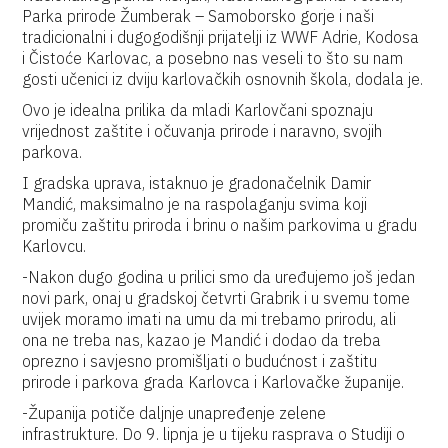
Parka prirode Žumberak – Samoborsko gorje i naši
tradicionalni i dugogodišnji prijatelji iz WWF Adrie, Kodosa
i Čistoće Karlovac, a posebno nas veseli to što su nam
gosti učenici iz dviju karlovačkih osnovnih škola, dodala je.
Ovo je idealna prilika da mladi Karlovčani spoznaju
vrijednost zaštite i očuvanja prirode i naravno, svojih
parkova.
I gradska uprava, istaknuo je gradonačelnik Damir
Mandić, maksimalno je na raspolaganju svima koji
promiču zaštitu priroda i brinu o našim parkovima u gradu
Karlovcu.
-Nakon dugo godina u prilici smo da uređujemo još jedan
novi park, onaj u gradskoj četvrti Grabrik i u svemu tome
uvijek moramo imati na umu da mi trebamo prirodu, ali
ona ne treba nas, kazao je Mandić i dodao da treba
oprezno i savjesno promišljati o budućnost i zaštitu
prirode i parkova grada Karlovca i Karlovačke županije.
-Županija potiče daljnje unapređenje zelene
infrastrukture. Do 9. lipnja je u tijeku rasprava o Studiji o