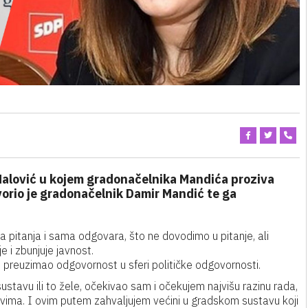
Malović u kojem gradonačelnika Mandića proziva
orio je gradonačelnik Damir Mandić te ga
a pitanja i sama odgovara, što ne dovodimo u pitanje, ali
e i zbunjuje javnost.
i preuzimao odgovornost u sferi političke odgovornosti.
ustavu ili to žele, očekivao sam i očekujem najvišu razinu rada,
lovima. I ovim putem zahvaljujem većini u gradskom sustavu koji