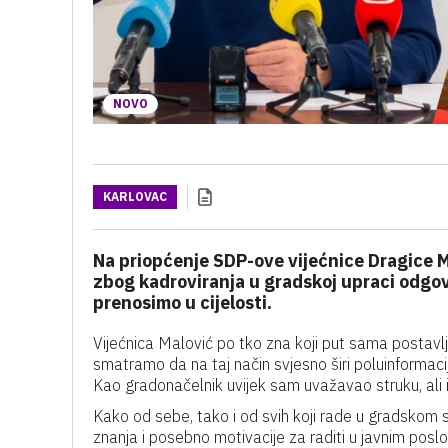
NOVO
KARLOVAC
Na priopćenje SDP-ove vijećnice Dragice 
zbog kadroviranja u gradskoj upraci odgov
prenosimo u cijelosti.
Vijećnica Malović po tko zna koji put sama postavlj
smatramo da na taj način svjesno širi poluinformacij
Kao gradonačelnik uvijek sam uvažavao struku, ali 
Kako od sebe, tako i od svih koji rade u gradskom s
znanja i posebno motivacije za raditi u javnim pos