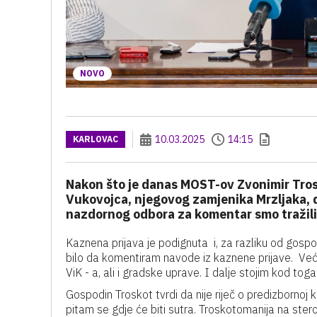
NOVO
10.03.2025
14:15
KARLOVAC
Nakon što je danas MOST-ov Zvonimir Trosk
Vukovojca, njegovog zamjenika Mrzljaka, d
nazdornog odbora za komentar smo tražil
Kaznena prijava je podignuta i, za razliku od gospod
bilo da komentiram navode iz kaznene prijave. Već
ViK - a, ali i gradske uprave. I dalje stojim kod toga
Gospodin Troskot tvrdi da nije riječ o predizbornoj k
pitam se gdje će biti sutra. Troskotomanija na stero