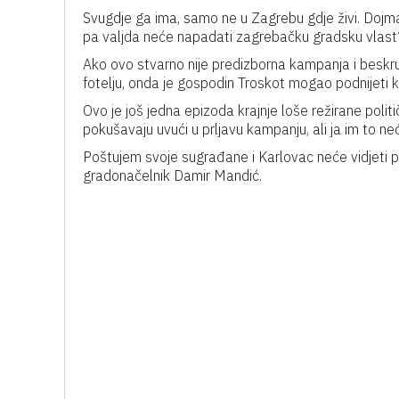
Svugdje ga ima, samo ne u Zagrebu gdje živi. Dojma
pa valjda neće napadati zagrebačku gradsku vlast
Ako ovo stvarno nije predizborna kampanja i besk
fotelju, onda je gospodin Troskot mogao podnijeti 
Ovo je još jedna epizoda krajnje loše režirane poli
pokušavaju uvući u prljavu kampanju, ali ja im to neć
Poštujem svoje sugrađane i Karlovac neće vidjeti p
gradonačelnik Damir Mandić.