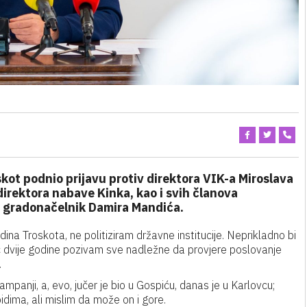
ot podnio prijavu protiv direktora VIK-a Miroslava
irektora nabave Kinka, kao i svih članova
i gradonačelnik Damira Mandića.
ina Troskota, ne politiziram državne institucije. Neprikladno bi
 dvije godine pozivam sve nadležne da provjere poslovanje
.
ampanji, a, evo, jučer je bio u Gospiću, danas je u Karlovcu;
idima, ali mislim da može on i gore.