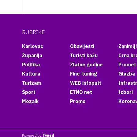
RUBRIKE
Karlovac
Obavijesti
Zanimlji
Županija
Turisti kažu
Crna kr
Politika
Zlatne godine
Promet
Kultura
Fine-tuning
Glazba
Turizam
WEB infopult
Infrast
Sport
ETNO net
Izbori
Mozaik
Promo
Koronav
Powered by
Typed