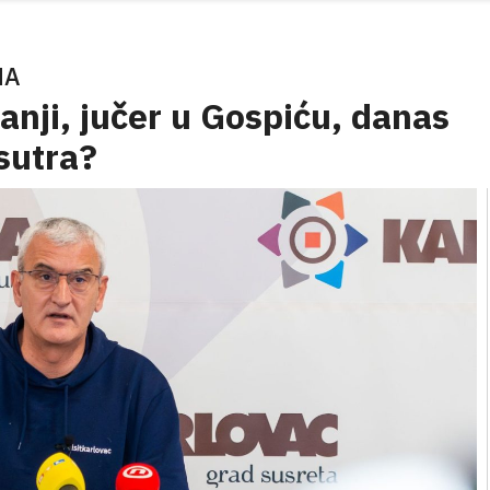
MA
nji, jučer u Gospiću, danas
 sutra?