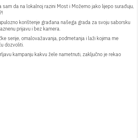
 sam da na lokalnoj razini Most i Možemo jako lijepo surađuju,
?!
rupulozno korištenje građana našega grada za svoju saborsku
kaznenu prijavu i bez kamera.
tičke serije, omalovažavanja, podmetanja i laži kojima me
u dozvoliti.
rljavu kampanju kakvu žele nametnuti, zaključno je rekao