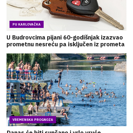
PU KARLOVAČKA
U Budrovcima pijani 60-godišnjak izazvao
prometnu nesreću pa isključen iz prometa
VREMENSKA PROGNOZA
Danas će biti sunčano i vrlo vruće