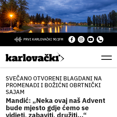
PRVI KARLOVAČKI 90.1FM
SVEČANO OTVORENI BLAGDANI NA
PROMENADI I BOŽIĆNI OBRTNIČKI
SAJAM
Mandić: „Neka ovaj naš Advent
bude mjesto gdje ćemo se
vidjeti, zabaviti, družiti…“