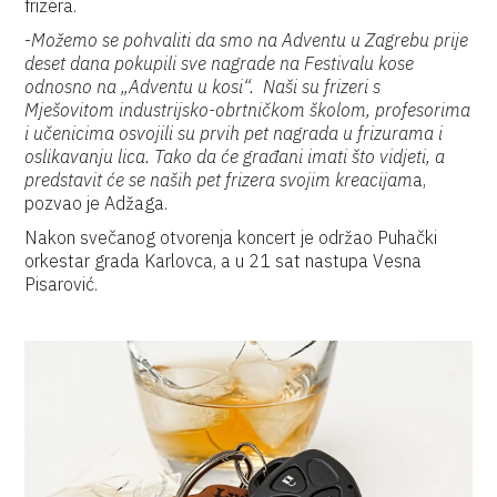
frizera.
-
Možemo se pohvaliti da smo na Adventu u Zagrebu prije
deset dana pokupili sve nagrade na Festivalu kose
odnosno na „Adventu u kosi“. Naši su frizeri s
Mješovitom industrijsko-obrtničkom školom, profesorima
i učenicima osvojili su prvih pet nagrada u frizurama i
oslikavanju lica. Tako da će građani imati što vidjeti, a
predstavit će se naših pet frizera svojim kreacijam
a,
pozvao je Adžaga.
Nakon svečanog otvorenja koncert je održao Puhački
orkestar grada Karlovca, a u 21 sat nastupa Vesna
Pisarović.