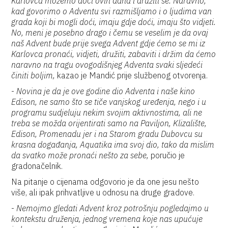
Karlovca možemo doći ovih dana i družiti se. Naravno,
kad govorimo o Adventu svi razmišljamo i o ljudima van
grada koji bi mogli doći, imaju gdje doći, imaju što vidjeti.
No, meni je posebno drago i čemu se veselim je da ovaj
naš Advent bude prije svega Advent gdje ćemo se mi iz
Karlovca pronaći, vidjeti, družiti, zabaviti i držim da ćemo
naravno na tragu ovogodišnjeg Adventa svaki sljedeći
činiti boljim,
kazao je Mandić prije službenog otvorenja.
-
Novina je da je ove godine dio Adventa i naše kino
Edison, ne samo što se tiče vanjskog uređenja, nego i u
programu sudjeluju nekim svojim aktivnostima, ali ne
treba se možda orijentirati samo na Paviljon, Klizalište,
Edison, Promenadu jer i na Starom gradu Dubovcu su
krasna događanja, Aquatika ima svoj dio, tako da mislim
da svatko može pronaći nešto za sebe,
poručio je
gradonačelnik.
Na pitanje o cijenama odgovorio je da one jesu nešto
više, ali ipak prihvatljive u odnosu na druge gradove.
-
Nemojmo gledati Advent kroz potrošnju pogledajmo u
kontekstu druženja, jednog vremena koje nas upućuje