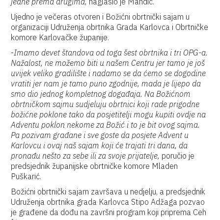
jedne prema drugima,
naglasio je Mandić.
Ujedno je večeras otvoren i Božićni obrtnički sajam u
organizaciji Udruženja obrtnika Grada Karlovca i Obrtničke
komore Karlovačke županije.
-
Imamo devet štandova od toga šest obrtnika i tri OPG-a.
Nažalost, ne možemo biti u našem Centru jer tamo je još
uvijek veliko gradilište i nadamo se da ćemo se dogodine
vratiti jer nam je tamo puno zgodnije, mada je lijepo da
smo dio jednog kompletnog događaja. Na Božićnom
obrtničkom sajmu sudjeluju obrtnici koji rade prigodne
božićne poklone tako da posjetitelji mogu kupiti ovdje na
Adventu poklon nekome za Božić i to je bit ovog sajma.
Pa pozivam građane i sve goste da posjete Advent u
Karlovcu i ovaj naš sajam koji će trajati tri dana, da
pronađu nešto za sebe ili za svoje prijatelje,
poručio je
predsjednik županijske obrtničke komore Mladen
Puškarić.
Božićni obrtnički sajam završava u nedjelju, a predsjednik
Udruženja obrtnika grada Karlovca Stipo Adžaga pozvao
je građene da dođu na završni program koji priprema Ceh