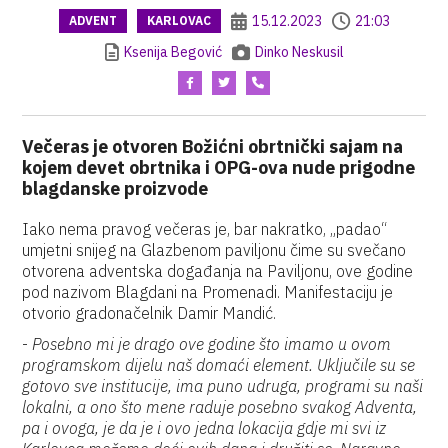
15.12.2023
21:03
ADVENT
KARLOVAC
Ksenija Begović
Dinko Neskusil
Večeras je otvoren Božićni obrtnički sajam na
kojem devet obrtnika i OPG-ova nude prigodne
blagdanske proizvode
Iako nema pravog večeras je, bar nakratko, „padao“
umjetni snijeg na Glazbenom paviljonu čime su svečano
otvorena adventska događanja na Paviljonu, ove godine
pod nazivom Blagdani na Promenadi. Manifestaciju je
otvorio gradonačelnik Damir Mandić.
-
Posebno mi je drago ove godine što imamo u ovom
programskom dijelu naš domaći element. Uključile su se
gotovo sve institucije, ima puno udruga, programi su naši
lokalni, a ono što mene raduje posebno svakog Adventa,
pa i ovoga, je da je i ovo jedna lokacija gdje mi svi iz