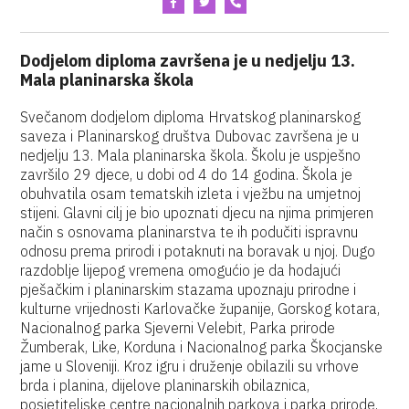
Dodjelom diploma završena je u nedjelju 13.
Mala planinarska škola
Svečanom dodjelom diploma Hrvatskog planinarskog
saveza i Planinarskog društva Dubovac završena je u
nedjelju 13. Mala planinarska škola. Školu je uspješno
završilo 29 djece, u dobi od 4 do 14 godina. Škola je
obuhvatila osam tematskih izleta i vježbu na umjetnoj
stijeni. Glavni cilj je bio upoznati djecu na njima primjeren
način s osnovama planinarstva te ih podučiti ispravnu
odnosu prema prirodi i potaknuti na boravak u njoj. Dugo
razdoblje lijepog vremena omogućio je da hodajući
pješačkim i planinarskim stazama upoznaju prirodne i
kulturne vrijednosti Karlovačke županije, Gorskog kotara,
Nacionalnog parka Sjeverni Velebit, Parka prirode
Žumberak, Like, Korduna i Nacionalnog parka Škocjanske
jame u Sloveniji. Kroz igru i druženje obilazili su vrhove
brda i planina, dijelove planinarskih obilaznica,
posjetiteljske centre nacionalnih parkova i parka prirode,