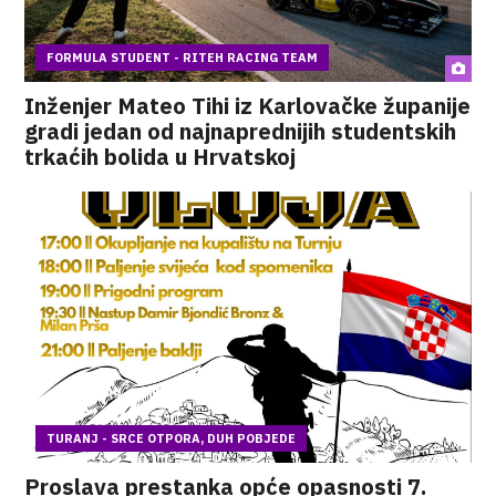
FORMULA STUDENT - RITEH RACING TEAM
Inženjer Mateo Tihi iz Karlovačke županije
gradi jedan od najnaprednijih studentskih
trkaćih bolida u Hrvatskoj
TURANJ - SRCE OTPORA, DUH POBJEDE
Proslava prestanka opće opasnosti 7.