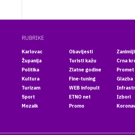
RUBRIKE
Karlovac
Obavijesti
Zanimlji
Županija
Turisti kažu
Crna kr
Politika
Zlatne godine
Promet
Kultura
Fine-tuning
Glazba
Turizam
WEB infopult
Infrast
Sport
ETNO net
Izbori
Mozaik
Promo
Koronav