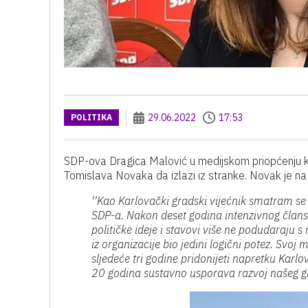
29.06.2022
17:53
POLITIKA
SDP-ova Dragica Malović u medijskom priopćenju 
Tomislava Novaka da izlazi iz stranke. Novak je n
''Kao Karlovački gradski vijećnik smatram s
SDP-a. Nakon deset godina intenzivnog člans
političke ideje i stavovi više ne podudaraju s
iz organizacije bio jedini logični potez. Svo
sljedeće tri godine pridonijeti napretku Karl
20 godina sustavno usporava razvoj našeg gra