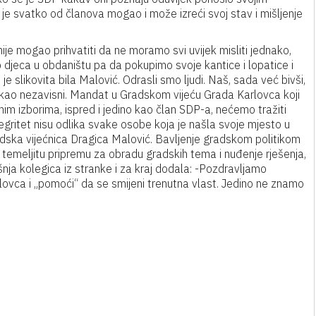
je svatko od članova mogao i može izreći svoj stav i mišljenje
ije mogao prihvatiti da ne moramo svi uvijek misliti jednako,
smo djeca u obdaništu pa da pokupimo svoje kantice i lopatice i
e slikovita bila Malović. Odrasli smo ljudi. Naš, sada već bivši,
 kao nezavisni. Mandat u Gradskom vijeću Grada Karlovca koji
im izborima, ispred i jedino kao član SDP-a, nećemo tražiti
tegritet nisu odlika svake osobe koja je našla svoje mjesto u
gradska vijećnica Dragica Malović. Bavljenje gradskom politikom
ži temeljitu pripremu za obradu gradskih tema i nuđenje rješenja,
šnja kolegica iz stranke i za kraj dodala: -Pozdravljamo
ovca i „pomoći“ da se smijeni trenutna vlast. Jedino ne znamo