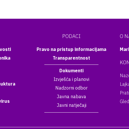
PODACI
O 
vosti
Pravo na pristup informacijama
Mar
onika
Transparentnost
KON
Dokumenti
Nazo
Izvješća i planovi
ruktura
Lajk
Nadzorni odbor
Prat
Javna nabava
irus
Gled
Javni natječaji