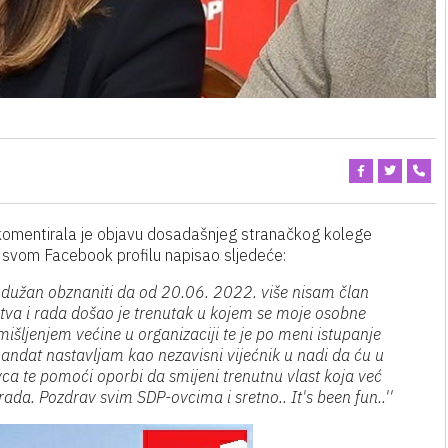
komentirala je objavu dosadašnjeg stranačkog kolege
a svom Facebook profilu napisao sljedeće:
e dužan obznaniti da od 20.06. 2022. više nisam član
tva i rada došao je trenutak u kojem se moje osobne
 mišljenjem većine u organizaciji te je po meni istupanje
j mandat nastavljam kao nezavisni vijećnik u nadi da ću u
ovca te pomoći oporbi da smijeni trenutnu vlast koja već
da. Pozdrav svim SDP-ovcima i sretno.. It's been fun..''