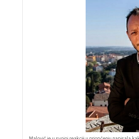
Malović je u svojoj reakciji u priopćenju napisala 