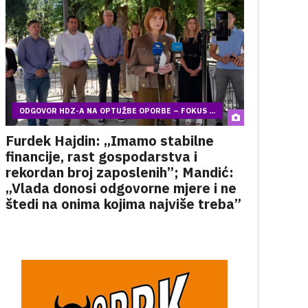
ODGOVOR HDZ-A NA OPTUŽBE OPORBE – FOKUS ...
Furdek Hajdin: „Imamo stabilne
financije, rast gospodarstva i
rekordan broj zaposlenih”; Mandić:
„Vlada donosi odgovorne mjere i ne
štedi na onima kojima najviše treba”