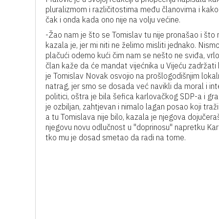
pluralizmom i različitostima među članovima i kako 
čak i onda kada ono nije na volju većine.
-Žao nam je što se Tomislav tu nije pronašao i što n
kazala je, jer mi niti ne želimo misliti jednako. Ni
plačući odemo kući čim nam se nešto ne sviđa, vrlo j
član kaže da će mandat vijećnika u Vijeću zadržati
je Tomislav Novak osvojio na prošlogodišnjim lokaln
natrag, jer smo se dosada već navikli da moral i in
politici, oštra je bila šefica karlovačkog SDP-a i 
je ozbiljan, zahtjevan i nimalo lagan posao koji tra
a tu Tomislava nije bilo, kazala je njegova dojučera
njegovu novu odlučnost u "doprinosu" napretku Karl
tko mu je dosad smetao da radi na tome.