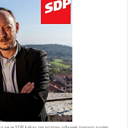
kako se je SDP kakav oni poznaju oduvijek ponosio svojim