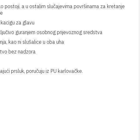
ko postoji, a u ostalim slučajevima površinama za kretanje
ke
 kacigu za glavu
sključivo guranjem osobnog prijevoznog sredstva
nja, kao ni slušalice u oba uha
dstvo bez nadzora
rajući prsluk, poručuju iz PU karlovačke.