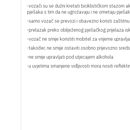
-vozači su se dužni kretati biciklističkom stazom a
pješaka s tim da ne ugrožavaju i ne ometaju pješa
-samo vozač se prevozi i obavezno koristi zaštitnu
-prelazak preko obilježenog pješačkog prijelaza i
-vozač ne smije koristiti mobitel za vrijeme upravlja
-također, ne smije ostaviti osobno prijevozno sre
-ne smije upravljati pod utjecajem alkohola
-u uvjetima smanjene vidljivosti mora nositi reflekti