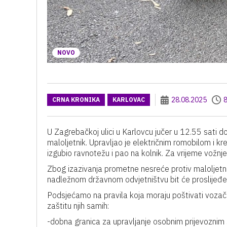
NOVO
28.08.2025
8
CRNA KRONIKA
KARLOVAC
U Zagrebačkoj ulici u Karlovcu jučer u 12.55 sati d
maloljetnik. Upravljao je električnim romobilom i k
izgubio ravnotežu i pao na kolnik. Za vrijeme vožnje 
Zbog izazivanja prometne nesreće protiv maloljetni
nadležnom državnom odvjetništvu bit će proslijeđe
Podsjećamo na pravila koja moraju poštivati vozači
zaštitu njih samih:
-dobna granica za upravljanje osobnim prijevoznim