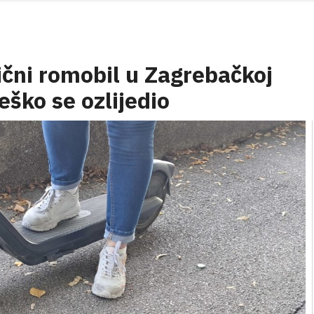
rični romobil u Zagrebačkoj
teško se ozlijedio