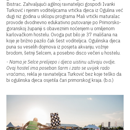
Bistrac. Zahvaljujući agilnoj ravnateljici gospođi Ivanki
Turković i njenim voditeljicama vrtićka djeca iz Ogulina već
dugi niz godina u sklopu programa Mali vrtićki maturalac
provode dvodnevno edukativno putovanje po Primorsko-
goranskoj županiji s obaveznim noćenjem u omiljenom
karlovačkom hostelu. Ovoga put bilo je 37 mališana na
koje je brižno pazilo čak šest voditeljica. Ogulinska djeca
puna su veselih dojmova iz posjeta akvariju, vožnje
brodom, šetnji Selcem, a posebno disco večeri u hostelu.
- Nama je Selce prelijepo i djeca uistinu uživaju ovdje.
Ovaj hostel ima poseban šarm i zato se uvijek rado
vraćamo,
rekla je ravnateljica Turković bez koje teško da
bi ogulinska djeca osjetila čari primorskog kraja. (b.o.)