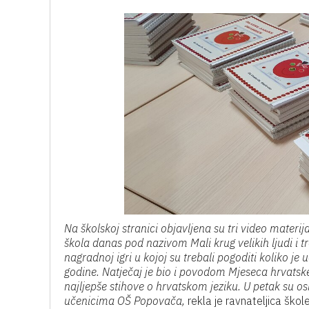
Na školskoj stranici objavljena su tri video materij
škola danas pod nazivom Mali krug velikih ljudi i tre
nagradnoj igri u kojoj su trebali pogoditi koliko j
godine. Natječaj je bio i povodom Mjeseca hrvatske
najljepše stihove o hrvatskom jeziku. U petak su osm
učenicima OŠ Popovača,
rekla je ravnateljica škol