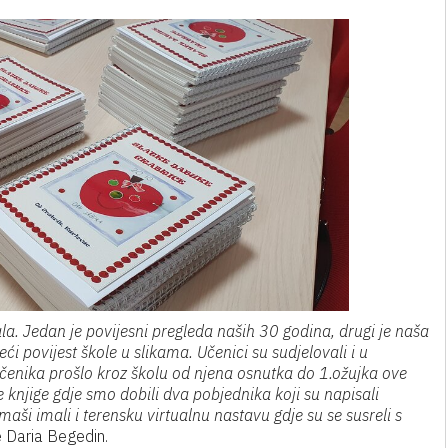
ala. Jedan je povijesni pregleda naših 30 godina, drugi je naša
ći povijest škole u slikama. Učenici su sudjelovali i u
e učenika prošlo kroz školu od njena osnutka do 1.ožujka ove
 knjige gdje smo dobili dva pobjednika koji su napisali
aši imali i terensku virtualnu nastavu gdje su se susreli s
e Daria Begedin.