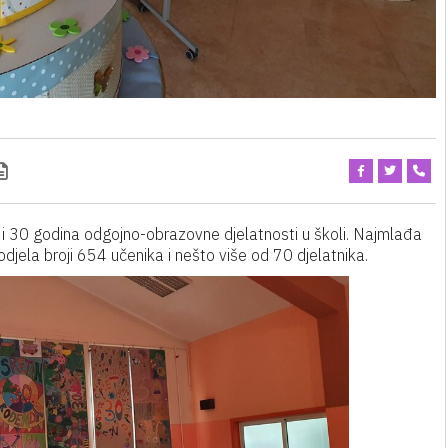
i 30 godina odgojno-obrazovne djelatnosti u školi. Najmlađa
djela broji 654 učenika i nešto više od 70 djelatnika.