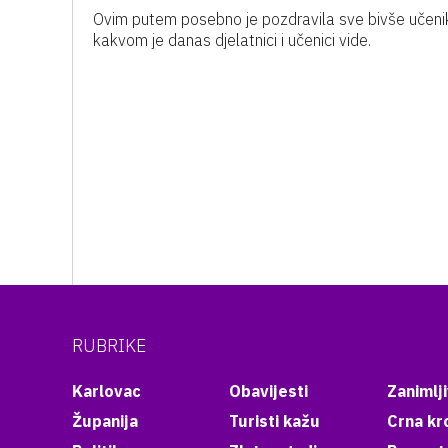
Ovim putem posebno je pozdravila sve bivše učenike
kakvom je danas djelatnici i učenici vide.
RUBRIKE
Karlovac
Obavijesti
Zanimlji
Županija
Turisti kažu
Crna kr