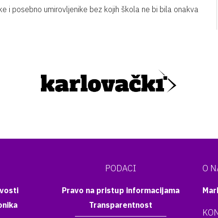
 i posebno umirovljenike bez kojih škola ne bi bila onakva
PODACI
O 
vosti
Pravo na pristup informacijama
Mar
onika
Transparentnost
KON