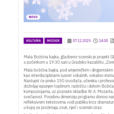
NOVO
07.12.2025
14:00
KULTURA
MOZAIK
Mala Božićna bajka, glazbeno-scenski je projekt Gla
s početkom u 19:30 sati u Gradsko kazalištu „Zori
Mala božićna bajka, pod umjetničkim i dirigentskim
kao interdisciplinarni susret vokalnih, vokalno-ins
Nastupit će preko 150 izvođača, učenika i profeso
doživljaj ispunjen toplinom, radošću i duhom Božića
kompozicijama, uz poznate skladbe W. A. Mozarta, I
svečanost. Posebnu dimenziju programu donosi nar
refleksivnim tekstovima vodi publiku kroz dramaturš
u kojoj se prožimaju zvuk, riječ i scenski izraz.