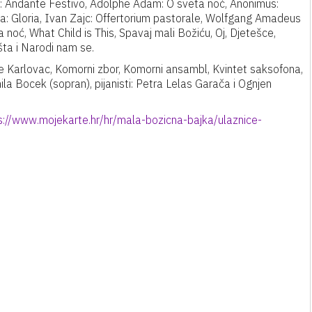
us: Andante Festivo, Adolphe Adam: O sveta noć, Anonimus:
a: Gloria, Ivan Zajc: Offertorium pastorale, Wolfgang Amadeus
oć, What Child is This, Spavaj mali Božiću, Oj, Djetešce,
šta i Narodi nam se.
e Karlovac, Komorni zbor, Komorni ansambl, Kvintet saksofona,
mila Bocek (sopran), pijanisti: Petra Lelas Garača i Ognjen
s://www.mojekarte.hr/hr/mala-bozicna-bajka/ulaznice-