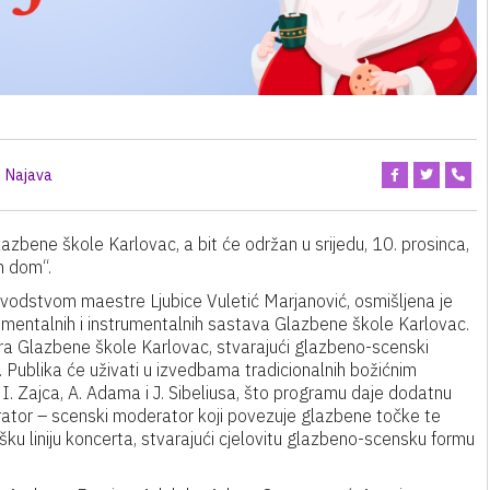
Najava
zbene škole Karlovac, a bit će održan u srijedu, 10. prosinca,
n dom“.
 vodstvom maestre Ljubice Vuletić Marjanović, osmišljena je
trumentalnih i instrumentalnih sastava Glazbene škole Karlovac.
ra Glazbene škole Karlovac, stvarajući glazbeno-scenski
. Publika će uživati u izvedbama tradicionalnih božićnim
. Zajca, A. Adama i J. Sibeliusa, što programu daje dodatnu
ator – scenski moderator koji povezuje glazbene točke te
ku liniju koncerta, stvarajući cjelovitu glazbeno-scensku formu