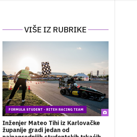
VIŠE IZ RUBRIKE
FORMULA STUDENT - RITEH RACING TEAM
Inženjer Mateo Tihi iz Karlovačke
županije gradi jedan od
najnaprednijih studentskih trkaćih