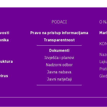
PODACI
O 
vosti
Pravo na pristup informacijama
Mar
onika
Transparentnost
KON
Dokumenti
Nazo
Izvješća i planovi
ruktura
Lajk
Nadzorni odbor
Prat
Javna nabava
irus
Gled
Javni natječaji