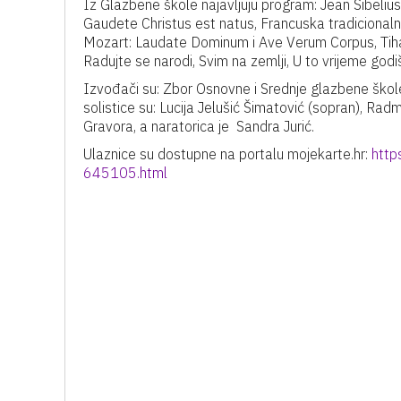
Iz Glazbene škole najavljuju program: Jean Sibeli
Gaudete Christus est natus, Francuska tradicionaln
Mozart: Laudate Dominum i Ave Verum Corpus, Tiha n
Radujte se narodi, Svim na zemlji, U to vrijeme godi
Izvođači su: Zbor Osnovne i Srednje glazbene škol
solistice su: Lucija Jelušić Šimatović (sopran), Rad
Gravora, a naratorica je Sandra Jurić.
Ulaznice su dostupne na portalu mojekarte.hr:
http
645105.html