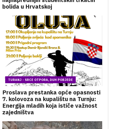
bolida u Hrvatskoj
TURANJ - SRCE OTPORA, DUH POBJEDE
Proslava prestanka opće opasnosti
7. kolovoza na kupalištu na Turnju:
Energija mladih koja ističe važnost
zajedništva