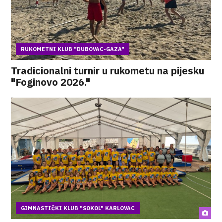
RUKOMETNI KLUB "DUBOVAC-GAZA"
Tradicionalni turnir u rukometu na pijesku
"Foginovo 2026."
GIMNASTIČKI KLUB "SOKOL" KARLOVAC