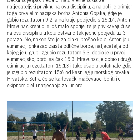
Dečkima je ipak trebalo malo vremena da se
natjecateljski priviknu na ovu disciplinu, a najbolji je primjer
toga prva eliminacijska borba Antonia Gojaka, gdje je
gubio rezultatom 9:2, a na kraju pobijedio s 15:14. Anton
Mravunac krenuo je još malo sporije, te je privikavajući se
na ovu disciplinu u kolu ostvario tek jednu pobjedu uz 3
poraza. No, nakon što je za dlaku prošao kolo, Anton je u
eliminaciji prikazao zaista odlične borbe, natjecatelja od
kojeg je u grupi izgubio rezultatom 5:3, dobio je u prvoj
eliminacijskoj borbi sa čak 15:3. Mravunac je dobio i drugu
eliminaciju rezultatom 15:13 i tako ušao u polufinale gdje
je izgubio rezultatom 15:6 od kasnijeg juniorskog prvaka
Hrvatske. Sutra će se karlovački mačevaoci boriti i u
ekipnom djelu natjecanja za juniore.