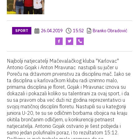
26.04.2019
15:52
Branko Obradović
SPORT
Najbolji natjecatelji Mačevalačkog kluba "Karlovac"
Antonio Gojak i Anton Mravunac nastupili su jučer u
Poreču na državnom prvenstvu za disciplinu mač. Iako se
ta disciplina u karlovačkom klubu radi iznimno malo,
primarna disciplina je floret, Gojak i Mravunac iznova su
dokazali i pokazali koliko su talentirani za ovaj sport, i da
su sa pravom oba već duži niz godina reprezentativci u
svojoj matičnoj disciplini floretu. Nastupili su u kategoriji
juniora U-20, te su se odličnim borbama obojica na kraju
okitila brončanim odličjem, u konkurenciji petnaest
natjecatelja. Antonio Gojak ostvario je šest pobjeda i
samo jedan polufinalni poraz, i to rezultatom 15:12.