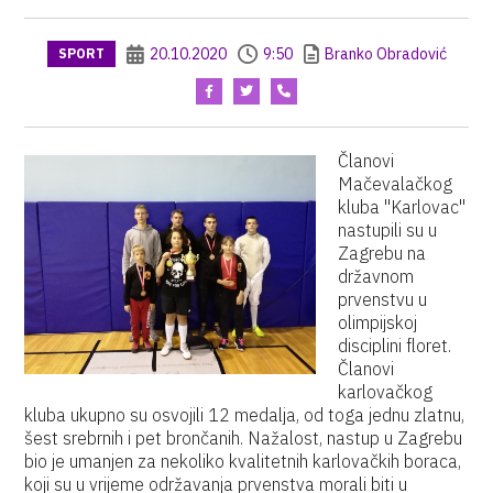
20.10.2020
9:50
Branko Obradović
SPORT
Članovi
Mačevalačkog
kluba "Karlovac"
nastupili su u
Zagrebu na
državnom
prvenstvu u
olimpijskoj
disciplini floret.
Članovi
karlovačkog
kluba ukupno su osvojili 12 medalja, od toga jednu zlatnu,
šest srebrnih i pet brončanih. Nažalost, nastup u Zagrebu
bio je umanjen za nekoliko kvalitetnih karlovačkih boraca,
koji su u vrijeme održavanja prvenstva morali biti u