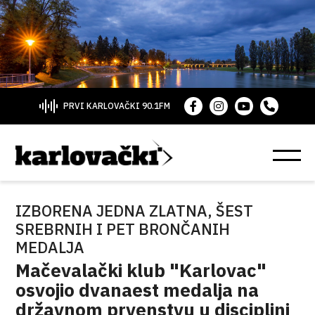
PRVI KARLOVAČKI 90.1FM
IZBORENA JEDNA ZLATNA, ŠEST
SREBRNIH I PET BRONČANIH
MEDALJA
Mačevalački klub "Karlovac"
osvojio dvanaest medalja na
državnom prvenstvu u disciplini