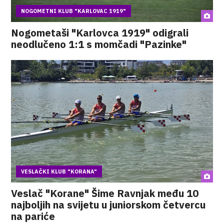
NOGOMETNI KLUB "KARLOVAC 1919"
Nogometaši "Karlovca 1919" odigrali
neodlučeno 1:1 s momčadi "Pazinke"
VESLAČKI KLUB "KORANA"
Veslač "Korane" Šime Ravnjak među 10
najboljih na svijetu u juniorskom četvercu
na pariće