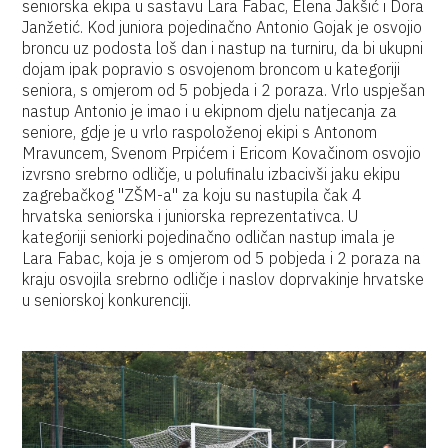
seniorska ekipa u sastavu Lara Fabac, Elena Jakšić i Dora
Janžetić. Kod juniora pojedinačno Antonio Gojak je osvojio
broncu uz podosta loš dan i nastup na turniru, da bi ukupni
dojam ipak popravio s osvojenom broncom u kategoriji
seniora, s omjerom od 5 pobjeda i 2 poraza. Vrlo uspješan
nastup Antonio je imao i u ekipnom djelu natjecanja za
seniore, gdje je u vrlo raspoloženoj ekipi s Antonom
Mravuncem, Svenom Prpićem i Ericom Kovačinom osvojio
izvrsno srebrno odličje, u polufinalu izbacivši jaku ekipu
zagrebačkog "ZŠM-a" za koju su nastupila čak 4
hrvatska seniorska i juniorska reprezentativca. U
kategoriji seniorki pojedinačno odličan nastup imala je
Lara Fabac, koja je s omjerom od 5 pobjeda i 2 poraza na
kraju osvojila srebrno odličje i naslov doprvakinje hrvatske
u seniorskoj konkurenciji.