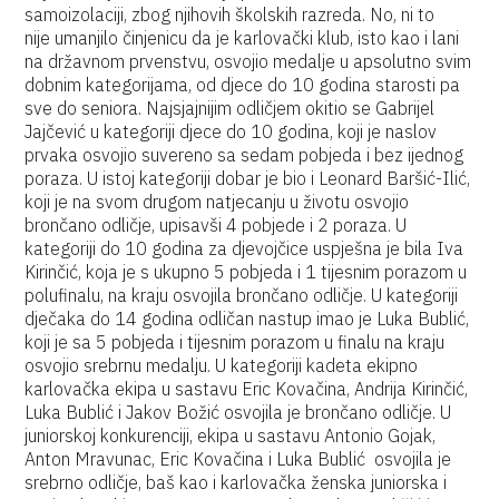
samoizolaciji, zbog njihovih školskih razreda. No, ni to
nije umanjilo činjenicu da je karlovački klub, isto kao i lani
na državnom prvenstvu, osvojio medalje u apsolutno svim
dobnim kategorijama, od djece do 10 godina starosti pa
sve do seniora. Najsjajnijim odličjem okitio se Gabrijel
Jajčević u kategoriji djece do 10 godina, koji je naslov
prvaka osvojio suvereno sa sedam pobjeda i bez ijednog
poraza. U istoj kategoriji dobar je bio i Leonard Baršić-Ilić,
koji je na svom drugom natjecanju u životu osvojio
brončano odličje, upisavši 4 pobjede i 2 poraza. U
kategoriji do 10 godina za djevojčice uspješna je bila Iva
Kirinčić, koja je s ukupno 5 pobjeda i 1 tijesnim porazom u
polufinalu, na kraju osvojila brončano odličje. U kategoriji
dječaka do 14 godina odličan nastup imao je Luka Bublić,
koji je sa 5 pobjeda i tijesnim porazom u finalu na kraju
osvojio srebrnu medalju. U kategoriji kadeta ekipno
karlovačka ekipa u sastavu Eric Kovačina, Andrija Kirinčić,
Luka Bublić i Jakov Božić osvojila je brončano odličje. U
juniorskoj konkurenciji, ekipa u sastavu Antonio Gojak,
Anton Mravunac, Eric Kovačina i Luka Bublić osvojila je
srebrno odličje, baš kao i karlovačka ženska juniorska i