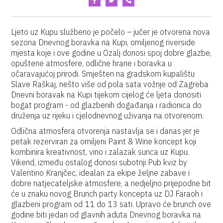
Ljeto uz Kupu službeno je počelo – jučer je otvorena nova
sezona Dnevnog boravka na Kupi, omiljenog riverside
mjesta koje i ove godine u Ozalj donosi spoj dobre glazbe,
opuštene atmosfere, odlične hrane i boravka u
očaravajućoj prirodi. Smješten na gradskom kupalištu
Slave Raškaj, nešto više od pola sata vožnje od Zagreba
Dnevni boravak na Kupi tijekom cijelog će ljeta donositi
bogat program - od glazbenih događanja i radionica do
druženja uz rijeku i cjelodnevnog uživanja na otvorenom.
Odlična atmosfera otvorenja nastavlja se i danas jer je
petak rezerviran za omiljeni Paint & Wine koncept koji
kombinira kreativnost, vino i zalazak sunca uz Kupu.
Vikend, između ostalog donosi subotnji Pub kviz by
Valentino Kranjčec, idealan za ekipe željne zabave i
dobre natjecateljske atmosfere, a nedjeljno prijepodne bit
će u znaku novog Brunch party koncepta uz DJ Faraoh i
glazbeni program od 11 do 13 sati. Upravo će brunch ove
godine biti jedan od glavnih aduta Dnevnog boravka na