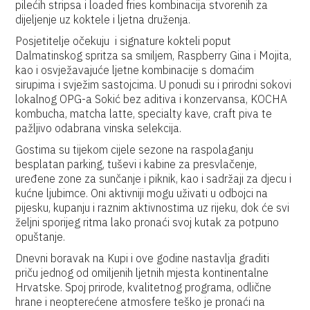
pilećih stripsa i loaded fries kombinacija stvorenih za
dijeljenje uz koktele i ljetna druženja.
Posjetitelje očekuju i signature kokteli poput
Dalmatinskog spritza sa smiljem, Raspberry Gina i Mojita,
kao i osvježavajuće ljetne kombinacije s domaćim
sirupima i svježim sastojcima. U ponudi su i prirodni sokovi
lokalnog OPG-a Sokić bez aditiva i konzervansa, KOCHA
kombucha, matcha latte, specialty kave, craft piva te
pažljivo odabrana vinska selekcija.
Gostima su tijekom cijele sezone na raspolaganju
besplatan parking, tuševi i kabine za presvlačenje,
uređene zone za sunčanje i piknik, kao i sadržaji za djecu i
kućne ljubimce. Oni aktivniji mogu uživati u odbojci na
pijesku, kupanju i raznim aktivnostima uz rijeku, dok će svi
željni sporijeg ritma lako pronaći svoj kutak za potpuno
opuštanje.
Dnevni boravak na Kupi i ove godine nastavlja graditi
priču jednog od omiljenih ljetnih mjesta kontinentalne
Hrvatske. Spoj prirode, kvalitetnog programa, odlične
hrane i neopterećene atmosfere teško je pronaći na