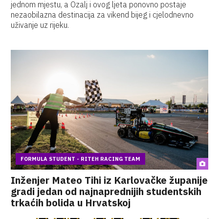
jednom mjestu, a Ozalj i ovog ljeta ponovno postaje
nezaobilazna destinacija za vikend bijeg i cjelodnevno
uživanje uz rijeku.
FORMULA STUDENT - RITEH RACING TEAM
Inženjer Mateo Tihi iz Karlovačke županije
gradi jedan od najnaprednijih studentskih
trkaćih bolida u Hrvatskoj