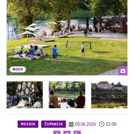
NOVO
05.06.2026
12:58
MOZAIK
ŽUPANIJA