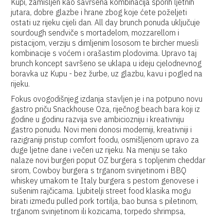
Kupi, zamišljen kao savršena kombinacija sporih ljetnih
jutara, dobre glazbe i hrane zbog koje ćete poželjeti
ostati uz rijeku cijeli dan. All day brunch ponuda uključuje
sourdough sendviče s mortadelom, mozzarellom i
pistacijom, verziju s dimljenim lososom te bircher muesli
kombinacije s voćem i orašastim plodovima. Upravo taj
brunch koncept savršeno se uklapa u ideju cjelodnevnog
boravka uz Kupu - bez žurbe, uz glazbu, kavu i pogled na
rijeku.
Fokus ovogodišnjeg izdanja stavljen je i na potpuno novu
gastro priču Snackhouse Oza, riječnog beach bara koji iz
godine u godinu razvija sve ambiciozniju i kreativniju
gastro ponudu. Novi meni donosi moderniji, kreativniji i
razigraniji pristup comfort foodu, osmišljenom upravo za
duge ljetne dane i večeri uz rijeku. Na meniju se tako
nalaze novi burgeri poput OZ burgera s topljenim cheddar
sirom, Cowboy burgera s trganom svinjetinom i BBQ
whiskey umakom te Italy burgera s pestom genovese i
sušenim rajčicama. Ljubitelji street food klasika mogu
birati između pulled pork tortilja, bao bunsa s piletinom,
trganom svinjetinom ili kozicama, torpedo shrimpsa,