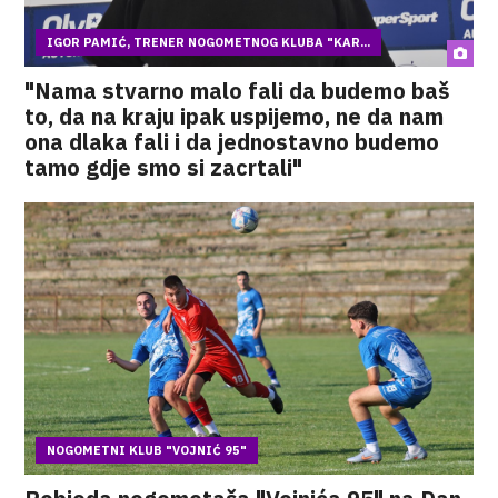
IGOR PAMIĆ, TRENER NOGOMETNOG KLUBA "KAR...
"Nama stvarno malo fali da budemo baš
to, da na kraju ipak uspijemo, ne da nam
ona dlaka fali i da jednostavno budemo
tamo gdje smo si zacrtali"
NOGOMETNI KLUB "VOJNIĆ 95"