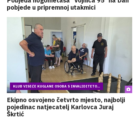
Pobjeda nogometaša "Vojnića 95" na Dan
pobjede u pripremnoj utakmici
KLUB VISEĆE KUGLANE OSOBA S INVALIDITETO...
Ekipno osvojeno četvrto mjesto, najbolji
pojedinac natjecatelj Karlovca Juraj
Škrtić