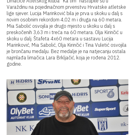
Limačice Atletskog kluba "Ka tim" nastupile su u
Varaždinu na pojedinačnom prvenstvu Hrvatske atletske
lige sjever. Lucija Marinković bila je prva u skoku u dalj s
novim osobnim rekordom 4,02 m i druga na 60 metara.
Mia Sabolić osvojila je drugo mjesto u skoku u dalj s
preskočenih 3,63 m i treća na 60 metara. Olja Kirinčić u
skoku u dalj. Štafeta 4x60 metara u sastavu Lucija
Marinković, Mia Sabolić, Olja Kirinčić i Tina Vuletić osvojila
je brončanu medalju. Bez medalje je na natjecanju ostala
najmlađa limačica Lara Brkljačić, koja je rođena 2012.
godine.