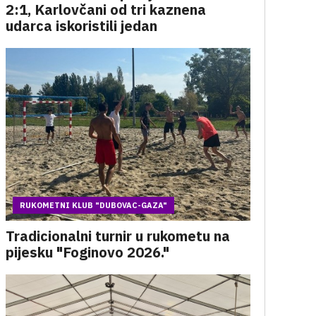
2:1, Karlovčani od tri kaznena
udarca iskoristili jedan
RUKOMETNI KLUB "DUBOVAC-GAZA"
Tradicionalni turnir u rukometu na
pijesku "Foginovo 2026."