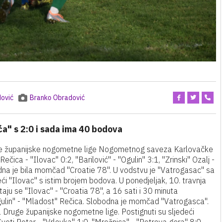
ović
Branko Obradović
" s 2:0 i sada ima 40 bodova
e županijske nogometne lige Nogometnog saveza Karlovačke
Rečica - "Ilovac" 0:2, "Barilović" - "Ogulin" 3:1, "Zrinski" Ozalj -
bodna je bila momčad "Croatie 78". U vodstvu je "Vatrogasac" sa
eći "Ilovac" s istim brojem bodova. U ponedjeljak, 10. travnja
aju se "Ilovac" - "Croatia 78", a 16 sati i 30 minuta
i "Ogulin" - "Mladost" Rečica. Slobodna je momčad "Vatrogasca".
 Druge županijske nogometne lige. Postignuti su sljedeći