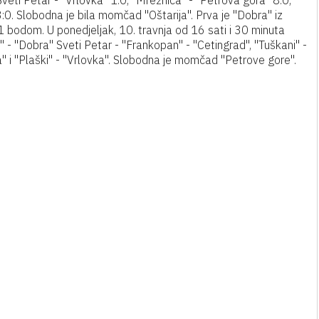
Sveti Petar - "Vrlovka" 1:0, "Mrežnica" - "Petrova gora" 8:0,
3:0. Slobodna je bila momčad "Oštarija". Prva je "Dobra" iz
 bodom. U ponedjeljak, 10. travnja od 16 sati i 30 minuta
" - "Dobra" Sveti Petar - "Frankopan" - "Cetingrad", "Tuškani" -
a" i "Plaški" - "Vrlovka". Slobodna je momčad "Petrove gore".