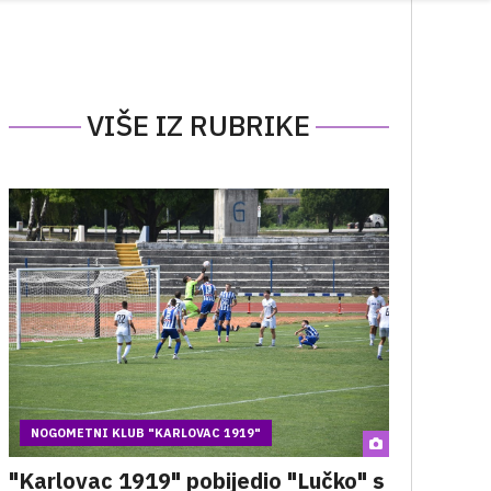
VIŠE IZ RUBRIKE
NOGOMETNI KLUB "KARLOVAC 1919"
"Karlovac 1919" pobijedio "Lučko" s