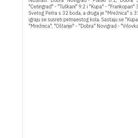
rezultati: "Dobra" Novigrad - "Plaški" 6:1, "Dobra" 
"Cetingrad" - "Tuškani" 9:2 i "Kupa" - "Frankopan" 
Svetog Petra s 32 boda, a druga je "Mrežnica" s 31
igraju se susreti petnaestog kola. Sastaju se "Kupa
"Mrežnica", "Oštarije" - "Dobra" Novigrad - "Vrlovk