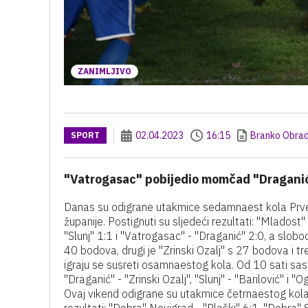
ZANIMLJIVO
02.04.2023
16:15
Branko Obrad
SPORT
"Vatrogasac" pobijedio momčad "Draganića
Danas su odigrane utakmice sedamnaest kola Prv
županije. Postignuti su sljedeći rezultati: "Mladost" 
"Slunj" 1:1 i "Vatrogasac" - "Draganić" 2:0, a slo
40 bodova, drugi je "Zrinski Ozalj" s 27 bodova i tr
igraju se susreti osamnaestog kola. Od 10 sati sast
"Draganić" - "Zrinski Ozalj", "Slunj" - "Barilović" 
Ovaj vikend odigrane su utakmice četrnaestog kola