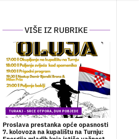
VIŠE IZ RUBRIKE
TURANJ - SRCE OTPORA, DUH POBJEDE
Proslava prestanka opće opasnosti
7. kolovoza na kupalištu na Turnju:
Energija mladih koja ističe važnost