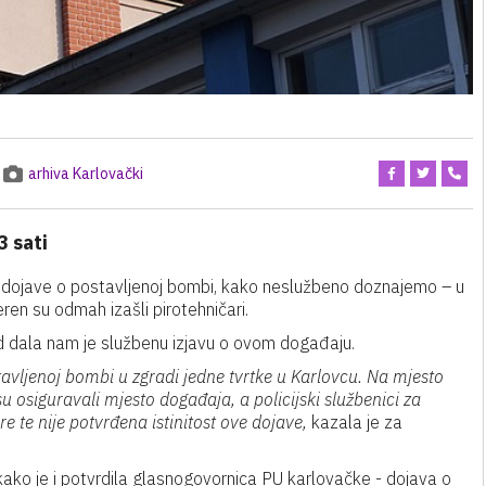
arhiva Karlovački
3 sati
og dojave o postavljenoj bombi, kako neslužbeno doznajemo – u
eren su odmah izašli pirotehničari.
d dala nam je službenu izjavu o ovom događaju.
avljenoj bombi u zgradi jedne tvrtke u Karlovcu. Na mjesto
su osiguravali mjesto događaja, a policijski službenici za
re te nije potvrđena istinitost ove dojave,
kazala je za
 kako je i potvrdila glasnogovornica PU karlovačke - dojava o