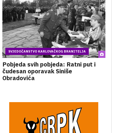
SVJEDOČANSTVO KARLOVAČKOG BRANITELJA
Pobjeda svih pobjeda: Ratni put i
čudesan oporavak Siniše
Obradovića