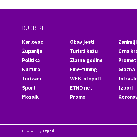
RUBRIKE
Karlovac
Obavijesti
Zanimlji
Županija
Turisti kažu
Crna kr
Politika
Zlatne godine
Promet
Kultura
Fine-tuning
Glazba
Turizam
WEB infopult
Infrast
Sport
ETNO net
Izbori
Mozaik
Promo
Koronav
Powered by
Typed