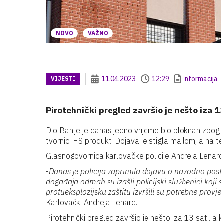
NOVO
VAŽNO
11.04.2023
12:29
informacija
VIJESTI
Pirotehnički pregled završio je nešto iza 1
Dio Banije je danas jedno vrijeme bio blokiran zb
tvornici HS produkt. Dojava je stigla mailom, a na t
Glasnogovornica karlovačke policije Andreja Lenar
-
Danas je policija zaprimila dojavu o navodno post
događaja odmah su izašli policijski službenici koji 
protueksplozijsku zaštitu izvršili su potrebne provje
Karlovački Andreja Lenard.
Pirotehnički pregled završio je nešto iza 13 sati, a