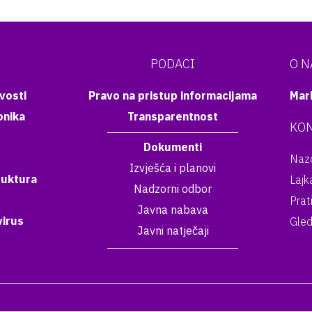
PODACI
O 
vosti
Pravo na pristup informacijama
Mar
onika
Transparentnost
KON
Dokumenti
Nazo
Izvješća i planovi
ruktura
Lajk
Nadzorni odbor
Prat
Javna nabava
irus
Gled
Javni natječaji