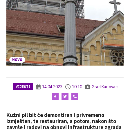
NOVO
14.04.2023
10:10
Grad Karlovac
VIJESTI
Kužni pil bit će demontiran i privremeno
izmješten, te restauriran, a potom, nakon što
završe i radovi na obnovi infrastrukture zgrada