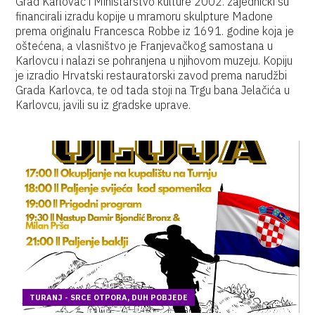
Grad Karlovac i Ministarstvo kulture 2002. zajednički su
financirali izradu kopije u mramoru skulpture Madone
prema originalu Francesca Robbe iz 1691. godine koja je
oštećena, a vlasništvo je Franjevačkog samostana u
Karlovcu i nalazi se pohranjena u njihovom muzeju. Kopiju
je izradio Hrvatski restauratorski zavod prema narudžbi
Grada Karlovca, te od tada stoji na Trgu bana Jelačića u
Karlovcu, javili su iz gradske uprave.
TURANJ - SRCE OTPORA, DUH POBJEDE