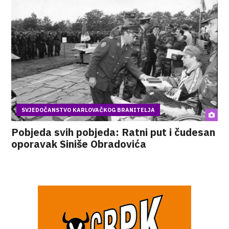
SVJEDOČANSTVO KARLOVAČKOG BRANITELJA
Pobjeda svih pobjeda: Ratni put i čudesan
oporavak Siniše Obradovića