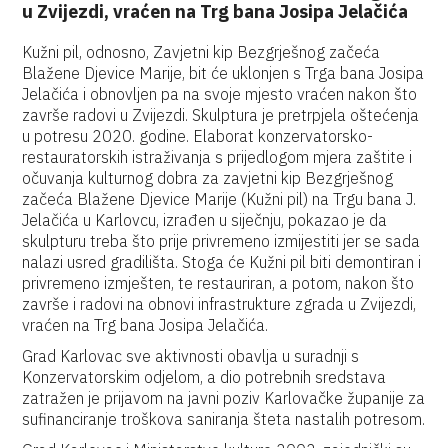
u Zvijezdi, vraćen na Trg bana Josipa Jelačića
Kužni pil, odnosno, Zavjetni kip Bezgrješnog začeća
Blažene Djevice Marije, bit će uklonjen s Trga bana Josipa
Jelačića i obnovljen pa na svoje mjesto vraćen nakon što
završe radovi u Zvijezdi. Skulptura je pretrpjela oštećenja
u potresu 2020. godine. Elaborat konzervatorsko-
restauratorskih istraživanja s prijedlogom mjera zaštite i
očuvanja kulturnog dobra za zavjetni kip Bezgrješnog
začeća Blažene Djevice Marije (Kužni pil) na Trgu bana J.
Jelačića u Karlovcu, izrađen u siječnju, pokazao je da
skulpturu treba što prije privremeno izmijestiti jer se sada
nalazi usred gradilišta. Stoga će Kužni pil biti demontiran i
privremeno izmješten, te restauriran, a potom, nakon što
završe i radovi na obnovi infrastrukture zgrada u Zvijezdi,
vraćen na Trg bana Josipa Jelačića.
Grad Karlovac sve aktivnosti obavlja u suradnji s
Konzervatorskim odjelom, a dio potrebnih sredstava
zatražen je prijavom na javni poziv Karlovačke županije za
sufinanciranje troškova saniranja šteta nastalih potresom.