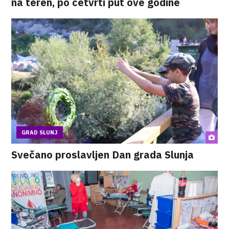
na teren, po četvrti put ove godine
GRAD SLUNJ
Svečano proslavljen Dan grada Slunja