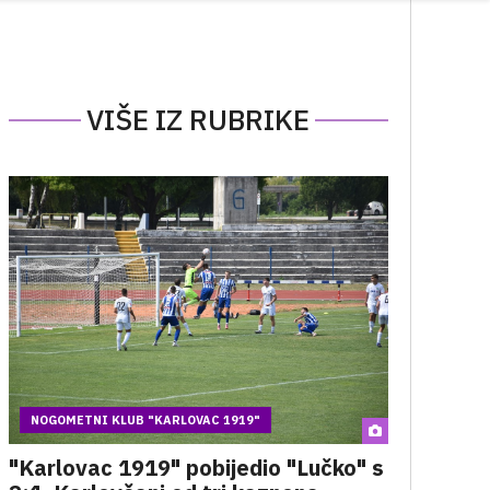
VIŠE IZ RUBRIKE
NOGOMETNI KLUB "KARLOVAC 1919"
"Karlovac 1919" pobijedio "Lučko" s