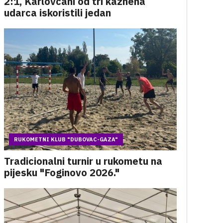
2:1, Karlovčani od tri kaznena
udarca iskoristili jedan
RUKOMETNI KLUB "DUBOVAC-GAZA"
Tradicionalni turnir u rukometu na
pijesku "Foginovo 2026."