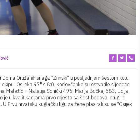
ović
ni Doma Oružanih snaga "Zrinski" u posljednjem šestom kolu
u ekipu "Osijeka 97" s 8:0. Karlovčanke su ostvarile sljedeće
a Maležić + Natalija Sonički 496, Marija Bočkaj 583, Lidija
 je u kvalifikacijama prvo mjesto sa šest bodova, drugi je
a. U Prvu hrvatsku kuglačku ligu za žene plasirali su se "Osijek