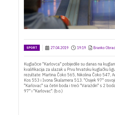
27.04.2019
19:19
Branko Obrad
SPORT
Kuglačice "Karlovca" pobijedile su danas na kugla
kvalifikacija za ulazak u Prvu hrvatsku kuglačku lig
rezultate: Martina Čoko 565, Nikolina Čoko 547, An
Kos 553 i Ivona Škalamera 513. "Osijek 97" osvojio
"Karlovac" sa četiri boda i treći "Varaždin" s 2 bod
97" i "Karlovac". (b.o.)