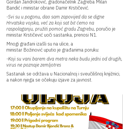
Gordan Jandroković, gradonačelnik Zagreba Milan
Bandić i ministar obrane Damir Krstičević.
-Svi su u pogonu, dao sam zapovijed da se digne
Hrvatska vojska, već za koji sat bit ćemo na
raspolaganju, pružiti pomoć gradu Zagrebu,
poručio je
ministar Krstičević uoči sastanka, prenosi N1.
Mnogi građani izašli su na ulice, a
ministar Božinović uputio je građanima poruku:
-Koji su vani barem dva metra neka budu jedni od drugih,
virus ne poznaje zemljotres
Sastanak se održava u Nacionalnoj i sveučilišnoj knjižnici,
a nakon njega se očekuju izjave za javnost.