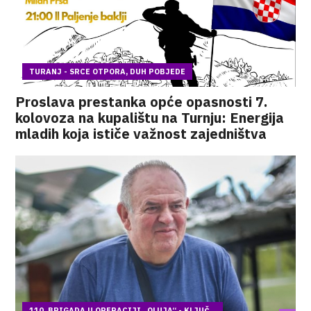
TURANJ - SRCE OTPORA, DUH POBJEDE
Proslava prestanka opće opasnosti 7.
kolovoza na kupalištu na Turnju: Energija
mladih koja ističe važnost zajedništva
110. BRIGADA U OPERACIJI „OLUJA“ - KLJUČ...