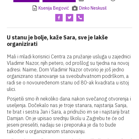
Ksenija Begović
Dinko Neskusil
U stanu je bolje, kaže Sara, sve je lakše
organizirati
Mali i mladi korisnici Centra za pružanje usluga u zajednici
Vladimir Nazor, njih petero, od prošlog su tjedna na novoj
adresi. Naime, Dom Vladimir Nazor otvorio je još jedno
organizirano stanovanje sa sveobuhvatnom podrškom, a
radi se o novouređenom stanu od 80-ak kvadrata u istoj
ulici.
Posjetili smo ih nekoliko dana nakon svečanog otvorenja i
useljenja. Dočekalo nas je troje stanara, najstarija Sanja,
te brat i sestra Jan i Sara, a pridružio im se i najstariji brat
Damjan. On je upisao srednju školu u Zagrebu te će od
jeseni preseliti, nadaju se i preporuka je da to bude
također u organiziranom stanovanju.