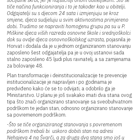
socijalne skrbi, jer je najsličniji onom obiteljskom. Što se
tiče načina funkcioniranja i to je također kao u obitelji.
Odgajatelji su s djecom 24 sata i izmjenjuju se kroz
smjene, djeca sudjeluju u svim aktivnostima primjereno
dobi. Trudimo se napraviti homogenu grupu pa su u P.
Miškine djeca viših razreda osnovne škole i srednjoškolci
dok su ovdje djeca osnovnoškolskog uzrasta,
pojasnila je
Horvat i dodala da je u jednom organiziranom stanovanju
zaposleno šest odgajatelja pa je u ovoj ustanovi sada
stalno zaposleno 45 ljudi plus ravnatelj, a sa zamjenama
za bolovanje 48.
Plan transformacije i deinstitucionalizacije te prevencije
institucionalizacije je napravljen i po godinama je
predviđeno kako će se to odvijati, a odobrilo ga je
Ministarstvo. U planu je još svakako imati dva stana ovog
tipa što znači organizirano stanovanje sa sveobuhvatnom
podrškom te jedan stan, odnosno organizirano stanovanje
sa povremenom podrškom.
-
Što se tiče organiziranog stanovanja s povremenom
podrškom trebali bi uskoro dobiti stan na adresi
Nehajeva 4 na Švarči, a za druga dva stana smo još u