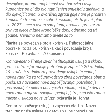
djevojčice, imamo mogućnost dva boravka i dvije
kupaonice pa bi dio bio namijenjen smještaju dječaka, a
dio djevojčicama. U dvorišnoj zgradi gdje nam je proširen
kapacitet i trenutno su četiri korisnika, ali, to je tek plan
iza 2027. i nije u ovom sad planu, uredili bi prostor za
prihvat djece mlađe kronološke dobi, odnosno od tri
godine. Trenutno nemamo uvjete za to.
Planira se povećanje broja korisnika Psihosocijalne
podrške i to za 60 korisnika kao i povećanje broja
korisnika Boravka za 70 korisnika
-
Za navedeno širenje izvaninstitucijskih usluga u sklopu
procesa transformacije potrebno je zaposliti 20 radnika,
19 stručnih radnika za provođenje usluga te jednog
novog radnika za računovodstvo zbog povećanog obima
posla. Uz navedena nova zapošljavanja, potrebna je
preraspodjela petero postojećih radnika, od toga dva na
novo radno mjesto-socijalni pedagog, troje na isto radno
mjesto u sklopu nove usluge,
pojasnila je Horvat.
Centar za pružanje usluga u zajednici Vladimir Nazor
trenutno pruža usluge savjetovanja, psihosocijalne