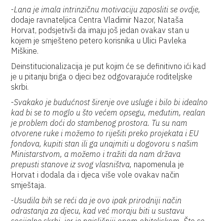
-
Lana je imala intrinzičnu motivaciju zaposliti se ovdje,
dodaje ravnateljica Centra Vladimir Nazor, Nataša
Horvat, podsjetivši da imaju još jedan ovakav stan u
kojem je smješteno petero korisnika u Ulici Pavleka
Miškine.
Deinstitucionalizacija je put kojim će se definitivno ići kad
je u pitanju briga o djeci bez odgovarajuće roditeljske
skrbi.
-
Svakako je budućnost širenje ove usluge i bilo bi idealno
kad bi se to moglo u što većem opsegu, međutim, realan
je problem doći do stambenog prostora. Tu su nam
otvorene ruke i možemo to riješiti preko projekata i EU
fondova, kupiti stan ili ga unajmiti u dogovoru s našim
Ministarstvom, a možemo i tražiti da nam država
prepusti stanove iz svog vlasništva,
napomenula je
Horvat i dodala da i djeca više vole ovakav način
smještaja.
-
Usudila bih se reći da je ovo ipak prirodniji način
odrastanja za djecu, kad već moraju biti u sustavu