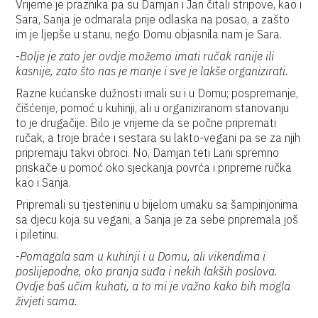
Vrijeme je praznika pa su Damjan i Jan čitali stripove, kao i
Sara, Sanja je odmarala prije odlaska na posao, a zašto
im je ljepše u stanu, nego Domu objasnila nam je Sara.
-
Bolje je zato jer ovdje možemo imati ručak ranije ili
kasnije, zato što nas je manje i sve je lakše organizirati.
Razne kućanske dužnosti imali su i u Domu; pospremanje,
čišćenje, pomoć u kuhinji, ali u organiziranom stanovanju
to je drugačije. Bilo je vrijeme da se počne pripremati
ručak, a troje braće i sestara su lakto-vegani pa se za njih
pripremaju takvi obroci. No, Damjan teti Lani spremno
priskače u pomoć oko sjeckanja povrća i pripreme ručka
kao i Sanja.
Pripremali su tjesteninu u bijelom umaku sa šampinjonima
sa djecu koja su vegani, a Sanja je za sebe pripremala još
i piletinu.
-
Pomagala sam u kuhinji i u Domu, ali vikendima i
poslijepodne, oko pranja suđa i nekih lakših poslova.
Ovdje baš učim kuhati, a to mi je važno kako bih mogla
živjeti sama.