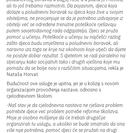
ali to još trebamo razmotriti. Da pojasnim, djeca koja
dolaze u poludnevni boravak su djeca koja žive u svojim
obiteljima, ne procjenjuje se da je potrebno izdvajanje iz
obitelji već se određene trenutne poteškoće rješavaju
putem savjetodavnog rada odgajatelja. Djeci se pruža
pomoć u učenju. Poteškoće u učenju su najčešći razlog
zašto djeca budu smještena u poludnevni boravak, ali
naravno iza toga se krije niz okolnosti koje utječi da dijete
ne postiže dobar rezultat. S djetetom se radi paralelno na
stjecanju kako socijalnih tako i drugih vještina koje mu
pomažu da se bolje nosi s različitim situacijama,
rekla je
Nataša Horvat.
Budućnost ove usluge je upitna, jer je u koliziji s novom
organizacijom provođenja nastave, odnosno s
cjelodnevnom školom.
-
Naš stav je da cjelodnevna nastava ne rješava problem
potrebite djece već problem potrebe reforme školstva.
Moje je osobno mišljenje da će trebati drugačije
organizirati tu uslugu, a ukoliko se bude smatralo da ona
više nije potrebna, pomoć djeci će se pružati na drugi