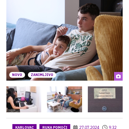
NOVO
ZANIMLJIVO
27.07.2024
9:32
KARLOVAC
RUKA POMOĆI