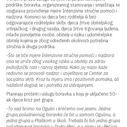
podrške, boravka, organiziranog stanovanja i smještaja te
osigurava provođenje mjere Intenzivne stručne pomoći i
nadzora. Korisnici su djeca bez roditelja ili bez
odgovarajuće roditeljske skrbi, djeca žrtve obiteljskog,
vršnjačkog i drugog nasilja, djeca žrtve trgovanja ljudima,
mlađe punoljetne osobe, obitelji u riziku i udomiteljske
obitelji kojima je zbog određenih okolnosti potrebna
stručna ili druga podrška.
-
Što se tiče mjere Intenzivne stručne pomoći i nadzora
ona se izriče zbog visokog rizika u obitelji za zdrav
psihofizički rast i razvoj djeteta. Kako joj naziv kaže
redovno se provodi nadzor i izvještava se Centar za
socijalnu skrb. Kroz tu mjeru ima i pozitivnih pomaka, ali
nažalost dogodi se i potreba za izdvajanjem.
Planiraju proširiti i uslugu boravka u koju je uključeno 50-
ak djece kroz pet grupa.
-
To sad širimo na Ogulin i krećemo ove jeseni. Jedna
grupa poludnevnog boravka će bit u samom Ogulinu, a
jedna grupa u Plaškom u školi. Trebala bi biti jedna grupa
poludnevnog boravka u Dugoj Resi, a u planu je i Rečica,