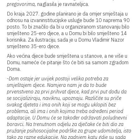
pregovorima,
naglasila je ravnateljica.
Do kraja 2027. godine planirano je da omjer smještaja u
odnosu na izvaninstitucijske usluge bude 10 naprema 90
posto. To bi značilo da bi u organiziranom stanovanju bilo
smješteno 25-ero djece, a u Domu bi bilo smješteno 14
korisnika. Za ilustraciju, sada je u Domu Vladimir Nazor
smješteno 35-ero djece.
Ako većina djece bude smještena u stanove, a ne više u
Domu, nameće će pitanje što će biti sa samom zgradom
Doma.
-
Dom ostaje jer uvijek postoji velika potreba za
smještajem djece. Namjera nam je da to bude
prvenstveno za prvi prihvat djece, kad prvi put dođu da
se socijaliziraju, naviknu, upoznaju. Različite su priče
svakog djeteta i ima onih koji se mogu uklopiti bez
problema, ali ima i onih kojima treba određeni period
adaptacije. U Domu će se također održavati poludnevni
boravci. Na trenutnom odjelu za dječake će biti dio za
pružanje psihosocijalne podrške za grupe udomitelja, isto
tako za razne edukacije. Na zadnjem katu gdje su sada