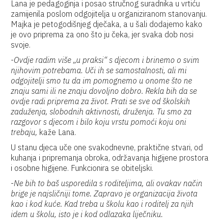
Lana je pedagoginja i posao stručnog suradnika u vrtiću
zamijenila poslom odgojitelja u organiziranom stanovanju.
Majka je petogodišnjeg dječaka, a u šali dodajemo kako
je ovo priprema za ono što ju čeka, jer svaka dob nosi
svoje.
-
Ovdje radim više „u praksi“ s djecom i brinemo o svim
njihovim potrebama. Uči ih se samostalnosti, ali mi
odgojitelji smo tu da im pomognemo u onome što ne
znaju sami ili ne znaju dovoljno dobro. Rekla bih da se
ovdje radi priprema za život. Prati se sve od školskih
zaduženja, slobodnih aktivnosti, druženja. Tu smo za
razgovor s djecom i bilo koju vrstu pomoći koju oni
trebaju,
kaže Lana.
U stanu djeca uče one svakodnevne, praktične stvari, od
kuhanja i pripremanja obroka, održavanja higijene prostora
i osobne higijene. Funkcionira se obiteljski.
-
Ne bih to baš usporedila s roditeljima, ali ovakav način
brige je najsličniji tome. Zapravo je organizacija života
kao i kod kuće. Kad treba u školu kao i roditelj za njih
idem u školu, isto je i kod odlazaka liječniku.