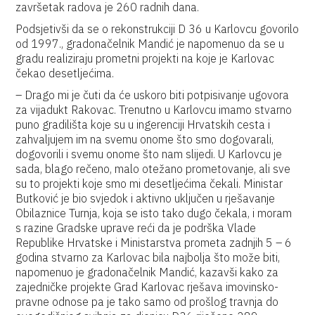
završetak radova je 260 radnih dana.
Podsjetivši da se o rekonstrukciji D 36 u Karlovcu govorilo
od 1997., gradonačelnik Mandić je napomenuo da se u
gradu realiziraju prometni projekti na koje je Karlovac
čekao desetljećima.
– Drago mi je čuti da će uskoro biti potpisivanje ugovora
za vijadukt Rakovac. Trenutno u Karlovcu imamo stvarno
puno gradilišta koje su u ingerenciji Hrvatskih cesta i
zahvaljujem im na svemu onome što smo dogovarali,
dogovorili i svemu onome što nam slijedi. U Karlovcu je
sada, blago rečeno, malo otežano prometovanje, ali sve
su to projekti koje smo mi desetljećima čekali. Ministar
Butković je bio svjedok i aktivno uključen u rješavanje
Obilaznice Turnja, koja se isto tako dugo čekala, i moram
s razine Gradske uprave reći da je podrška Vlade
Republike Hrvatske i Ministarstva prometa zadnjih 5 – 6
godina stvarno za Karlovac bila najbolja što može biti,
napomenuo je gradonačelnik Mandić, kazavši kako za
zajedničke projekte Grad Karlovac rješava imovinsko-
pravne odnose pa je tako samo od prošlog travnja do