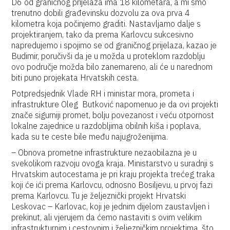
D6 od graničnog prijelaza ima 18 kilometara, a mi smo
trenutno dobili građevinsku dozvolu za ova prva 4
kilometra koja počinjemo graditi. Nastavljamo dalje s
projektiranjem, tako da prema Karlovcu sukcesivno
napredujemo i spojimo se od graničnog prijelaza, kazao je
Budimir, poručivši da je u možda u proteklom razdoblju
ovo područje možda bilo zanemareno, ali će u narednom
biti puno projekata Hrvatskih cesta.
Potpredsjednik Vlade RH i ministar mora, prometa i
infrastrukture Oleg Butković napomenuo je da ovi projekti
znače sigurniji promet, bolju povezanost i veću otpornost
lokalne zajednice u razdobljima obilnih kiša i poplava,
kada su te ceste bile među najugroženijima.
– Obnova prometne infrastrukture nezaobilazna je u
svekolikom razvoju ovoga kraja. Ministarstvo u suradnji s
Hrvatskim autocestama je pri kraju projekta trećeg traka
koji će ići prema Karlovcu, odnosno Bosiljevu, u prvoj fazi
prema Karlovcu. Tu je željeznički projekt Hrvatski
Leskovac – Karlovac, koji je jednim dijelom zaustavljen i
prekinut, ali vjerujem da ćemo nastaviti s ovim velikim
infrastrukturnim i cestovnim i željezničkim projektima, što