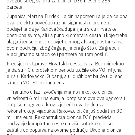
ovogodišnjeg svibnja za dionicu D36 riješeno 289
parcela.
Županica Martina Furdek Hajdin napomenula je da će oba
ova projekta povećati razinu sigurnosti u prometu,
podsjetila da je Karlovačka županija u srcu Hrvatske,
dostupna svima, ali i s puno kilometara cesta u koje treba
ulagati jer su one preduvjet demografskog opstanka na
ovom području, zbog čega joj je drago što u Zagrebu i
Vladi „imamo suradnike i partnere na tom poslu“.
Predsjednik Uprave Hrvatskih cesta Ivica Budimir rekao
je da su HC u proteklom periodu uložile oko 70 milijuna
eura u Karlovačkoj županiji, a u idućih pet bit će uloženo
između 70 i 80 milijuna eura.
– Trenutno u fazi izvođenja imamo nekoliko dionica
vrijednosti 6 milijuna eura, a potpisom ova dva ugovora i
potpisom ugovora kroz sljedećih dva tjedna za
rekonstrukciju vijadukta Rakovac bit će još dodatnih 30
milijuna eura. Rekonstrukcija dionice D36 predviđa
podizanje kompletne ceste na višu kotu kako bi se
zaštitili od poplava na ovome području. Ukupna dionica