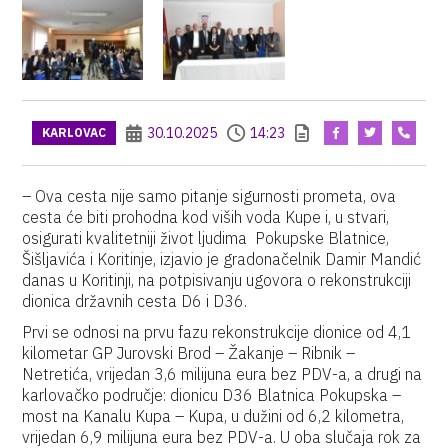
30.10.2025
14:23
KARLOVAC
– Ova cesta nije samo pitanje sigurnosti prometa, ova
cesta će biti prohodna kod viših voda Kupe i, u stvari,
osigurati kvalitetniji život ljudima Pokupske Blatnice,
Šišljavića i Koritinje, izjavio je gradonačelnik Damir Mandić
danas u Koritinji, na potpisivanju ugovora o rekonstrukciji
dionica državnih cesta D6 i D36.
Prvi se odnosi na prvu fazu rekonstrukcije dionice od 4,1
kilometar GP Jurovski Brod – Žakanje – Ribnik –
Netretića, vrijedan 3,6 milijuna eura bez PDV-a, a drugi na
karlovačko područje: dionicu D36 Blatnica Pokupska –
most na Kanalu Kupa – Kupa, u dužini od 6,2 kilometra,
vrijedan 6,9 milijuna eura bez PDV-a. U oba slučaja rok za