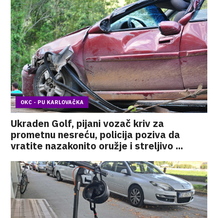
OKC - PU KARLOVAČKA
Ukraden Golf, pijani vozač kriv za
prometnu nesreću, policija poziva da
vratite nazakonito oružje i streljivo ...