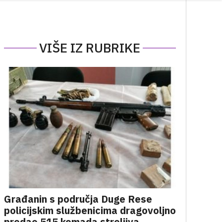
VIŠE IZ RUBRIKE
Građanin s područja Duge Rese
policijskim službenicima dragovoljno
predao 515 komada streljiva