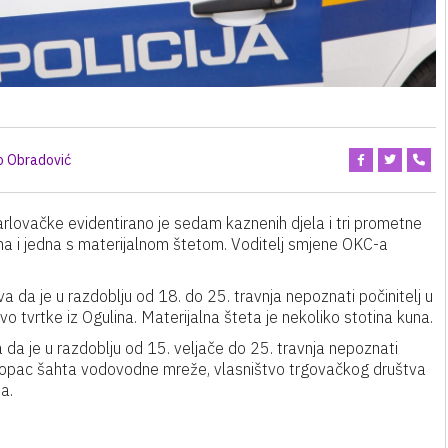
o Obradović
arlovačke evidentirano je sedam kaznenih djela i tri prometne
ma i jedna s materijalnom štetom. Voditelj smjene OKC-a
ava da je u razdoblju od 18. do 25. travnja nepoznati počinitelj u
 tvrtke iz Ogulina. Materijalna šteta je nekoliko stotina kuna.
ava da je u razdoblju od 15. veljače do 25. travnja nepoznati
klopac šahta vodovodne mreže, vlasništvo trgovačkog društva
a.