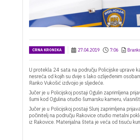
27.04.2019
7:06
Brank
CRNA KRONIKA
U protekla 24 sata na području Policijske uprave k
nesreća od kojih su dvije s lako ozlijeđenim osoba
Ranko Vukošić izdvojio je sljedeće.
Jučer je u Policijskoj postaji Ogulin zaprimljena prij
šumi kod Ogulina otuđio šumarsku kameru, vlasništvo
Jučer je u Policijskoj postaji Slunj zaprimljena prij
počinitelj na području Rakovice otuđio metalni po
iz Rakovice. Materijalna šteta je veća od tisuću kun