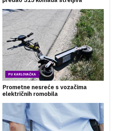
PU KARLOVAČKA
Prometne nesreće s vozačima
električnih romobila