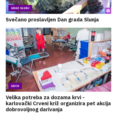
GRAD SLUNJ
Svečano proslavljen Dan grada Slunja
GDCK
Velika potreba za dozama krvi -
karlovački Crveni križ organizira pet akcija
dobrovoljnog darivanja