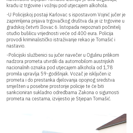
krađu iz trgovine i vožnju pod utjecajem alkohola.
-U Policijskoj postaji Karlovac s ispostavom Vojnić jučer je
zaprimljena prijava trgovačkog društva da je iz trgovine u
gradskoj četvrti Ilovac 6. listopada nepoznati počinitelj
otuđio bušilicu vrijednosti veće od 400 eura. Policija
provodi kriminalističko istraživanje rekao je Tomašić i
nastavio.
-Policijski službenici su jučer navečer u Ogulinu prilikom
nadzora prometa utvrdili da automobilom austrijskih
nacionalnih oznaka pod utjecajem alkohola od 1,78
promila upravlja 59-godišnjak. Vozač je isključen iz
prometa i do prestanka djelovanja opojnog sredstva
smješten u posebne prostorije policije te će biti
sankcioniran sukladno odredbama Zakona o sigurnosti
prometa na cestama, izvijestio je Stjepan Tomašić.