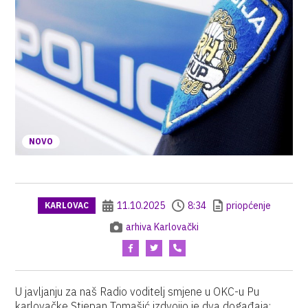
NOVO
11.10.2025
8:34
priopćenje
KARLOVAC
arhiva Karlovački
U javljanju za naš Radio voditelj smjene u OKC-u Pu
karlovačke Stjepan Tomašić izdvojio je dva događaja;