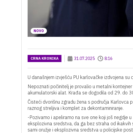
NOVO
31.07.2025
8:16
CRNA KRONIKA
U današnjem izvješću PU karlovačke izdvojena su d
Nepoznati počinitelj je provalio u metalni kontejn
akumulatorski alat. Krađa se dogodila od 29. do 30
Čisteći dvorišnu zgradu žena s područja Karlovca p
raznog streljiva i komplet za dekontaminiranje.
-Pozivamo i apeliramo na sve one koji još negdje u s
eksplozivna sredstva, da ga bez straha od ikakvih 
sami oružje i eksplozivna sredstva u policijske post