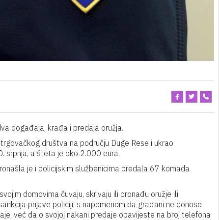
va događaja, krađa i predaja oružja.
er trgovačkog društva na području Duge Rese i ukrao
. srpnja, a šteta je oko 2.000 eura.
ronašla je i policijskim službenicima predala 67 komada
vojim domovima čuvaju, skrivaju ili pronađu oružje ili
sankcija prijave policiji, s napomenom da građani ne donose
aje, već da o svojoj nakani predaje obavijeste na broj telefona