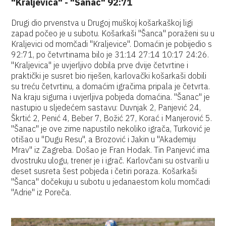
"Kraljevica" - "Šanac" 92:71
Drugi dio prvenstva u Drugoj muškoj košarkaškoj ligi
zapad počeo je u subotu. Košarkaši "Šanca" poraženi su u
Kraljevici od momčadi "Kraljevice". Domaćin je pobijedio s
92:71, po četvrtinama bilo je 31:14 27:14 10:17 24:26.
"Kraljevica" je uvjerljivo dobila prve dvije četvrtine i
praktički je susret bio riješen, karlovački košarkaši dobili
su treću četvrtinu, a domaćim igračima pripala je četvrta.
Na kraju sigurna i uvjerljiva pobjeda domaćina. "Šanac" je
nastupio u sljedećem sastavu: Duvnjak 2, Panjević 24,
Škrtić 2, Penić 4, Beber 7, Božić 27, Korać i Manjerović 5.
"Šanac" je ove zime napustilo nekoliko igrača, Turković je
otišao u "Dugu Resu", a Brozović i Jakin u "Akademiju
Mrav" iz Zagreba. Došao je Fran Hodak. Tin Panjević ima
dvostruku ulogu, trener je i igrač. Karlovčani su ostvarili u
deset susreta šest pobjeda i četiri poraza. Košarkaši
"Šanca" dočekuju u subotu u jedanaestom kolu momčadi
"Adrie" iz Poreča.