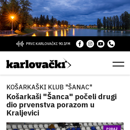
PRVI KARLOVAČKI 90.1FM
KOŠARKAŠKI KLUB "ŠANAC"
Košarkaši "Šanca" počeli drugi
dio prvenstva porazom u
Kraljevici
PORAZ