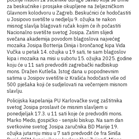
za beskućnike i prosjake okupljene na željezničkom
Glavnom kolodvoru u Zagreb. Beskućnici će hodočastiti
u Josipovo svetište u nedjelju 9. ožujka te nakon
misnog slavlja blagovati ručak kojim će ih počastiti
Nacionalno svetište svetog Josipa. Zatim slijedi
svečana akademija povodom blagoslova najvećeg
mozaika Josipa Botterija Dinija i brončanog kipa Vida
Vučka u petak 14. ožujka u 19 sati, te sam blagoslov
kipa i mozaika na misi u subotu 15. ožujka 2025. godine
koju će u 11 sati predvoditi zagrebački nadbiskup
mons. Dražen Kutleša. Istog dana u popodnevnim
satima u Josipov svetište iz Krašića hodočasti više od
500 pješaka koji će sudjelovati na večernjem misnom
slavlju.
Policijska kapelanija PU Karlovačke svog zaštitnika
svetog Josipa proslavit će misnim slavljem u
ponedjeljak 17.3. u 11 sati koje će predvoditi mons.
Marko Medo, gospićko - senjski biskup. Na sam dan
svetkovine svetog Josipa zaručnika BD Marije 19.
ožujka jutarnju misu u 7 sati predvodit će fra Siniša