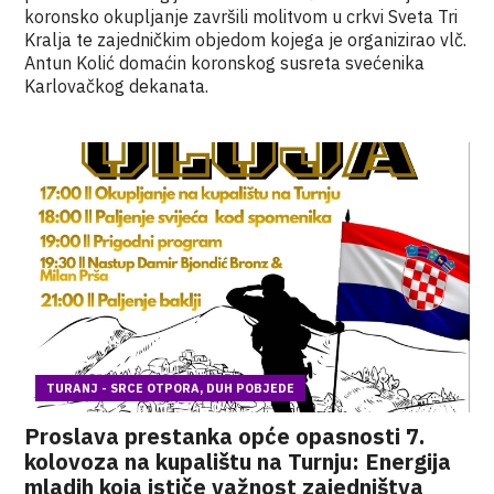
koronsko okupljanje završili molitvom u crkvi Sveta Tri
Kralja te zajedničkim objedom kojega je organizirao vlč.
Antun Kolić domaćin koronskog susreta svećenika
Karlovačkog dekanata.
TURANJ - SRCE OTPORA, DUH POBJEDE
Proslava prestanka opće opasnosti 7.
kolovoza na kupalištu na Turnju: Energija
mladih koja ističe važnost zajedništva