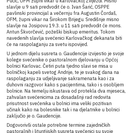
Pucić, OFM župni vikar u karlovačkoj Zvijezdi. Misno
slavlje u 9 sati predvodit će o. Ivan Šarić, OSPPE
pavlinski provincijal a večernju fra Augustin Čordaš,
OFM, župni vikar na Širokom Brijegu. Središnje misno
slavlje na Josipovu 19.3. u 11 sati predvodit će mons.
Antun Škvorčević, požeški biskup emeritus. Tokom
navedenih slavlja svećenici Karlovačkog dekanata biti
će na raspolaganju za svetu ispovijed.
U jednom dijelu susreta o. Gaudencije izvijestio je svoje
kolege svećenike o pastoralnom djelovanju u Općoj
bolnici Karlovac. Četiri puta tjedno slavi se misa u
bolničkoj kapeli svetog Andrije, te je svakog dana na
raspolaganju za udjeljivanje sakramenata kao i za
duhovni razgovor kako s pacijentima, tako i s osobljem
bolnice. Na temelju iskustava od protekla dva mjeseca,
zahvalan svećenicima za dosadašnji rad redovita
prisutnost svećenika u bolnici ima veliki pozitivan
učinak kako na bolesnike tak i na djelatnike u bolnici
zaključio je o. Gaudencije.
Dogovorivši ostale potrebne termine zajedničkih
pastoralnih i liturgijskih susreta svećenici su svoje