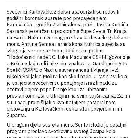
Svećenici Karlovačkog dekanata održali su redoviti
godišnji koronski susrete pod predsjedanjem
Karlovačko - goričkog arhiđakona preč. Josipa Kuhtića.
Sastanak je održan u prostorima župe Sveta Tri Kralja
na Baniji. Nakon uvodnog pozdrav karlovačkog dekana
mons. Antuna Sentea i arhiđakona Kuhtića slijedila su
izlaganja vezane uz temu Jubilejske godinu
"Hodočasnici nade". O. Luka Madunića OSPPE govorio je
o Kršćanskoj nadi i njezinim znakovi, o. Gaudencije Vito
Spetić, OSPPE o Nadi u suvremenosti življenja i vlč.
Nikola Špiljak o Molitvi kao školi nade. U raspravi koja
je uslijedila svećenici su ponajprije izrazili nadu za
ozdravljenjem pape Franje kao i za ubrzanim
prestankom rata u Ukrajini i na svim bojišnicama. Zatim
su u nadi promišljali o kvalitetnijem pastoralnom
djelovanju u Karlovačkom dekanatu i povjerenim im
župama.
U drugom djelu susreta mons. Sente izložio je detaljni
program proslave svetkovine svetog Josipa koja
počinje misom za štićenike udruge Savao koja se brine