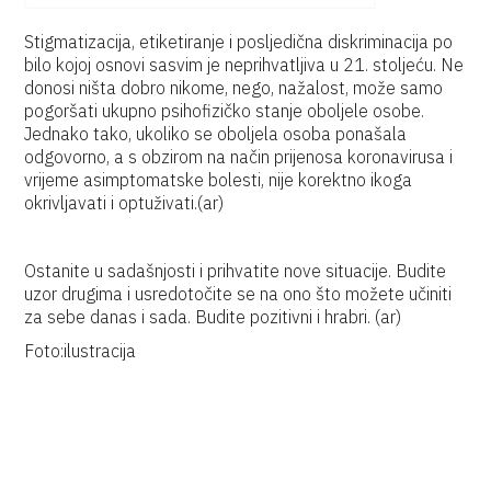
Stigmatizacija, etiketiranje i posljedična diskriminacija po
bilo kojoj osnovi sasvim je neprihvatljiva u 21. stoljeću. Ne
donosi ništa dobro nikome, nego, nažalost, može samo
pogoršati ukupno psihofizičko stanje oboljele osobe.
Jednako tako, ukoliko se oboljela osoba ponašala
odgovorno, a s obzirom na način prijenosa koronavirusa i
vrijeme asimptomatske bolesti, nije korektno ikoga
okrivljavati i optuživati.(ar)
Ostanite u sadašnjosti i prihvatite nove situacije. Budite
uzor drugima i usredotočite se na ono što možete učiniti
za sebe danas i sada. Budite pozitivni i hrabri. (ar)
Foto:ilustracija