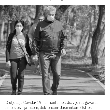
O utjecaju Covida-19 na mentalno zdravlje razgovarali
smo s psihijatricom, doktoricom Jasminkom Oštrek.