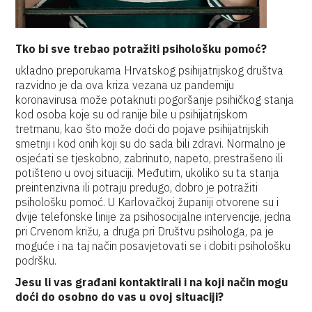
Tko bi sve trebao potražiti psihološku pomoć?
ukladno preporukama Hrvatskog psihijatrijskog društva
razvidno je da ova kriza vezana uz pandemiju
koronavirusa može potaknuti pogoršanje psihičkog stanja
kod osoba koje su od ranije bile u psihijatrijskom
tretmanu, kao što može doći do pojave psihijatrijskih
smetnji i kod onih koji su do sada bili zdravi. Normalno je
osjećati se tjeskobno, zabrinuto, napeto, prestrašeno ili
potišteno u ovoj situaciji. Međutim, ukoliko su ta stanja
preintenzivna ili potraju predugo, dobro je potražiti
psihološku pomoć. U Karlovačkoj županiji otvorene su i
dvije telefonske linije za psihosocijalne intervencije, jedna
pri Crvenom križu, a druga pri Društvu psihologa, pa je
moguće i na taj način posavjetovati se i dobiti psihološku
podršku.
Jesu li vas građani kontaktirali i na koji način mogu
doći do osobno do vas u ovoj situaciji?