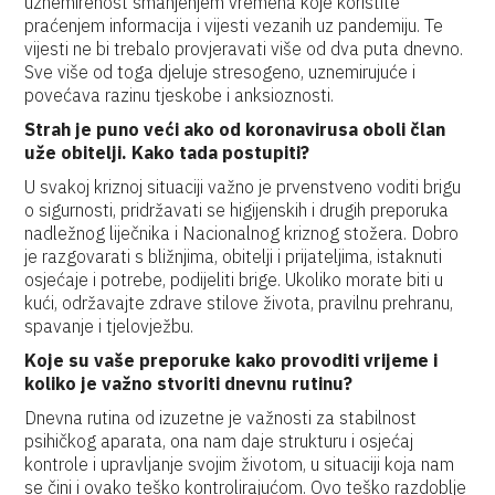
uznemirenost smanjenjem vremena koje koristite
praćenjem informacija i vijesti vezanih uz pandemiju. Te
vijesti ne bi trebalo provjeravati više od dva puta dnevno.
Sve više od toga djeluje stresogeno, uznemirujuće i
povećava razinu tjeskobe i anksioznosti.
Strah je puno veći ako od koronavirusa oboli član
uže obitelji. Kako tada postupiti?
U svakoj kriznoj situaciji važno je prvenstveno voditi brigu
o sigurnosti, pridržavati se higijenskih i drugih preporuka
nadležnog liječnika i Nacionalnog kriznog stožera. Dobro
je razgovarati s bližnjima, obitelji i prijateljima, istaknuti
osjećaje i potrebe, podijeliti brige. Ukoliko morate biti u
kući, održavajte zdrave stilove života, pravilnu prehranu,
spavanje i tjelovježbu.
Koje su vaše preporuke kako provoditi vrijeme i
koliko je važno stvoriti dnevnu rutinu?
Dnevna rutina od izuzetne je važnosti za stabilnost
psihičkog aparata, ona nam daje strukturu i osjećaj
kontrole i upravljanje svojim životom, u situaciji koja nam
se čini i ovako teško kontrolirajućom. Ovo teško razdoblje