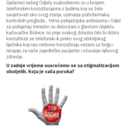
Djelatnici našeg Odjela svakodnevno su u brojnim
telefonskim konzultacijama s ljudima koji se žele
savjetovati oko svog stanja, uzimanja psihofarmaka,
kontrolnih pregleda... Hitna psihijatrijska ambulanta i Odjel
za psihijatriju trenutno su dislocirani u glavnom objektu
karlovačke Bolnice, no prije svakog dolaska bilo bi dobro
konzultirati se telefonski ili preko svog obiteljskog
liječnika koji nas redovno konzultiraju vezano uz brigu i
terapiju za naše zajedničke pacijente i očuvanje njihovog
zdravlja.
U zadnje vrijeme susrećemo se sa stigmatizacijom
oboljelih. Koja je vaša poruka?