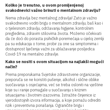
Koliko je trenutno, u ovom promijenjenoj
svakodnevici važno brinuti o mentalnom zdravlju?
Nema zdravlja bez mentalnog zdravlja! Zato je važno
svakodnevno voditi brigu o mentalnom zdravlju, baš kao i
o tjelesnom zdravlju, održavanju higijene, kontrolnim
pregledima, zdravim stilovima života. Možemo očekivati
da će doći do porasta psihičkih poremećaja u cijeloj zemlji
pa su edukacija o tome, probir za one sa simptomima i
dostupnost liječenja važni za ublažavanje posljedica
Covid-19 na mentalno zdravlje.
Kako se nositi s ovom situacijom na najlakši mogući
način?
Prema preporukama Svjetske zdravstvene organizacije,
preporuča se ne koristiti pušenje, alkohol i slične oblike
suočavanja s osjećajima, već se treba osloniti na vještine
koje su i ranije pomagale u suočavanju s kriznim
situacijama i životnim izazovima. Istražite činjenice iz
vjerodostojnih izvora informacija, a koje pomažu odrediti
rizik i preventivna ponašanja. Ograničite brigu i