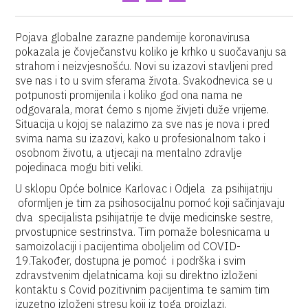
Pojava globalne zarazne pandemije koronavirusa
pokazala je čovječanstvu koliko je krhko u suočavanju sa
strahom i neizvjesnošću. Novi su izazovi stavljeni pred
sve nas i to u svim sferama života. Svakodnevica se u
potpunosti promijenila i koliko god ona nama ne
odgovarala, morat ćemo s njome živjeti duže vrijeme.
Situacija u kojoj se nalazimo za sve nas je nova i pred
svima nama su izazovi, kako u profesionalnom tako i
osobnom životu, a utjecaji na mentalno zdravlje
pojedinaca mogu biti veliki.
U sklopu Opće bolnice Karlovac i Odjela za psihijatriju
oformljen je tim za psihosocijalnu pomoć koji sačinjavaju
dva specijalista psihijatrije te dvije medicinske sestre,
prvostupnice sestrinstva. Tim pomaže bolesnicama u
samoizolaciji i pacijentima oboljelim od COVID-
19.Također, dostupna je pomoć i podrška i svim
zdravstvenim djelatnicama koji su direktno izloženi
kontaktu s Covid pozitivnim pacijentima te samim tim
izuzetno izloženi stresu koji iz toga proizlazi.