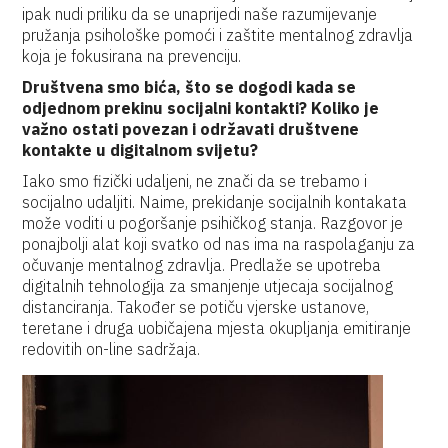
ipak nudi priliku da se unaprijedi naše razumijevanje
pružanja psihološke pomoći i zaštite mentalnog zdravlja
koja je fokusirana na prevenciju.
Društvena smo bića, što se dogodi kada se
odjednom prekinu socijalni kontakti? Koliko je
važno ostati povezan i održavati društvene
kontakte u digitalnom svijetu?
Iako smo fizički udaljeni, ne znači da se trebamo i
socijalno udaljiti. Naime, prekidanje socijalnih kontakata
može voditi u pogoršanje psihičkog stanja. Razgovor je
ponajbolji alat koji svatko od nas ima na raspolaganju za
očuvanje mentalnog zdravlja. Predlaže se upotreba
digitalnih tehnologija za smanjenje utjecaja socijalnog
distanciranja. Također se potiču vjerske ustanove,
teretane i druga uobičajena mjesta okupljanja emitiranje
redovitih on-line sadržaja.