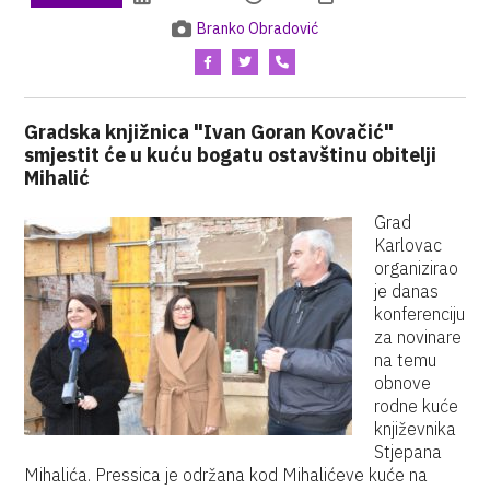
Branko Obradović
Gradska knjižnica "Ivan Goran Kovačić"
smjestit će u kuću bogatu ostavštinu obitelji
Mihalić
Grad
Karlovac
organizirao
je danas
konferenciju
za novinare
na temu
obnove
rodne kuće
književnika
Stjepana
Mihalića. Pressica je održana kod Mihalićeve kuće na