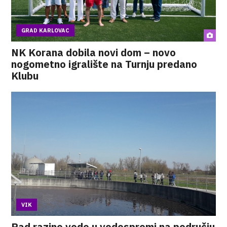
GRAD KARLOVAC
NK Korana dobila novi dom – novo
nogometno igralište na Turnju predano
Klubu
VIK
Pad razine vode u vodospremi na području