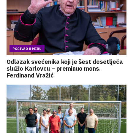
POČIVAO U MIRU
Odlazak svećenika koji je šest desetljeća
služio Karlovcu – preminuo mons.
Ferdinand Vražić