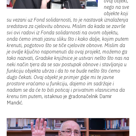
ovaj objekt,
nego na sve
objekte koji
su vezani uz Fond solidarnosti, to je nastavak iznalaženja
sredstava za cjelovitu obnovu. Mislim da kada se završe
svi ovi radovi iz Fonda solidarnosti na ovom objektu,
onda ćemo imati jasnu sliku što i kako dalje, kojim putem
krenuti, pogotovo što se tiče cjelovite obnove. Mislim da
je ovdje ključno napomenuti da ovaj projekt, možemo ga
tako nazvati, Gradske knjižnice je ustvari nešto što nas na
neki način tjera da se sav postupak obnove i stavljanja u
funkciju objekta ubrza i da to ne bude nešto što ćemo
dugo čekati. Ovaj objekt je primjer gdje mi te javne
prostore vraćamo u funkciju, dajemo im sadržaje i
nadam se da će to biti poticaj i privatnim vlasnicima da
krenu tim putem,
istaknuo je gradonačelnik Damir
Mandić.