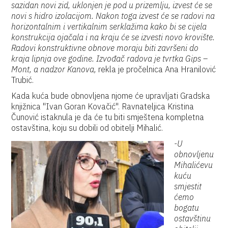
sazidan novi zid, uklonjen je pod u prizemlju, izvest će se
novi s hidro izolacijom. Nakon toga izvest će se radovi na
horizontalnim i vertikalnim serklažima kako bi se cijela
konstrukcija ojačala i na kraju će se izvesti novo krovište.
Radovi konstruktivne obnove moraju biti završeni do
kraja lipnja ove godine. Izvođač radova je tvrtka Gips –
Mont, a nadzor Kanova,
rekla je pročelnica Ana Hranilović
Trubić.
Kada kuća bude obnovljena njome će upravljati Gradska
knjižnica "Ivan Goran Kovačić". Ravnateljica Kristina
Čunović istaknula je da će tu biti smještena kompletna
ostavština, koju su dobili od obitelji Mihalić.
-U
obnovljenu
Mihalićevu
kuću
smjestit
ćemo
bogatu
ostavštinu