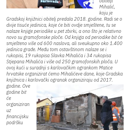
obitelji
Mihalić,
koju je
Gradskoj knjižnici obitelj predala 2018. godine. Radi se o
dvije tisuće jedinica, koje će biti ovdje smještene, tu se
nalaze knjige periodike u pet zbirki, a ono što je relativno
novo su gramofonske ploče. Od knjiga od periodike bit će
smješteno više od 600 naslova, ali sveukupno oko 1.400
jedinica građe. Među tom ostavštinom nalaze se i
rukopisi, 19 rukopisa Slavka Mihalića i 34 rukopisa
Stjepana Mihalića i više od 250 gramofonskih ploča. U
ovoj kući u suradnji s karlovačkim ogrankom Matice
hrvatske organizirat ćemo Mihalićeve dane, koje Gradska
knjižnica i karlovački ogranak organiziraju od 2017.
godine.
Ove
godine bit
će
organiziran
uz
financijsku
podršku