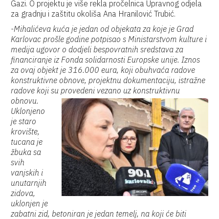
Gazi. O projektu je više rekla pročelnica Upravnog odjela
za gradnju i zaštitu okoliša Ana Hranilović Trubić.
-Mihalićeva kuća je jedan od objekata za koje je Grad
Karlovac prošle godine potpisao s Ministarstvom kulture i
medija ugovor o dodjeli bespovratnih sredstava za
financiranje iz Fonda solidarnosti Europske unije. Iznos
za ovaj objekt je 316.000 eura, koji obuhvaća radove
konstruktivne obnove, projektnu dokumentaciju, istražne
radove koji su provedeni vezano uz konstruktivnu
obnovu.
Uklonjeno
je staro
krovište,
tucana je
žbuka sa
svih
vanjskih i
unutarnjih
zidova,
uklonjen je
zabatni zid, betoniran je jedan temelj, na koji će biti