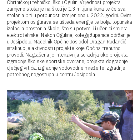
Obrtničkoj i tehničkoj školi Ogulin. Vrijednost projekta
zamjene stolarije na školi je 1,3 milijuna kuna te će sva
stolarija biti u potpunosti izmijenjena u 2022. godini. Ovim
projektom osigurava se ušteda energije te bolja toplinska
izolacija prostorija škole, što su potvrdili i učenici smjera
elektrotehnike. Nakon Ogulina, kolegij županice održan je
u Josipdolu. Načelnik Općine Josipdol Dragan Rudančić
istaknuo je aktivnosti i projekte koje Općina trenutno
provodi. Naglašena je intenzivnija suradnja oko projekta
izgradnje školske sportske dvorane, projekta dogradnje
dječjeg vrtića, izgradnje vodovodne mreže te izgradnje
potrebnog nogostupa u centru Josipdola.