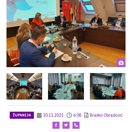
30.11.2021
6:08
Branko Obradović
ŽUPANIJA