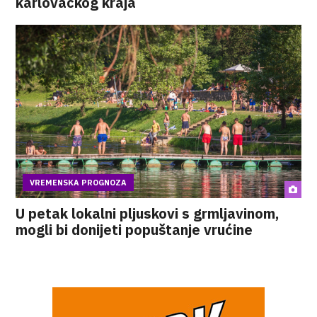
karlovačkog kraja
VREMENSKA PROGNOZA
U petak lokalni pljuskovi s grmljavinom,
mogli bi donijeti popuštanje vrućine