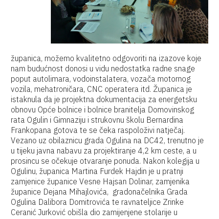
županica, možemo kvalitetno odgovoriti na izazove koje
nam budućnost donosi u vidu nedostatka radne snage
poput autolimara, vodoinstalatera, vozača motornog
vozila, mehatroničara, CNC operatera itd. Županica je
istaknula da je projektna dokumentacija za energetsku
obnovu Opće bolnice i bolnice branitelja Domovinskog
rata Ogulin i Gimnaziju i strukovnu školu Bernardina
Frankopana gotova te se čeka raspoloživi natječaj.
Vezano uz obilaznicu grada Ogulina na DC42, trenutno je
u tijeku javna nabavu za projektiranje 4,2 km ceste, a u
prosincu se očekuje otvaranje ponuda. Nakon kolegija u
Ogulinu, županica Martina Furdek Hajdin je u pratnji
zamjenice županice Vesne Hajsan Dolinar, zamjenika
županice Dejana Mihajlovića, gradonačelnika Grada
Ogulina Dalibora Domitrovića te ravnateljice Zrinke
Ceranić Jurković obišla dio zamijenjene stolarije u