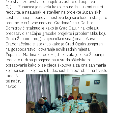
školstvu i zdravstvu te projektu zaštite od poplava
Ogulin. Županica je navela kako je suradnja u kontinuitetu i
redovita, a naglasak je stavljen na projekte županijskih
cesta, sanacija i obnovu mostova koji su u lošem stanju te
predmete državne imovine. Gradonačelnik Dalibor
Domitrović istaknuo je kako je Grad Ogulin na kolegiju
predstavio značajne gradske projekte i problematiku koju
Grad i Županija mogu zajedničkim snagama rješavati.
Gradonačelnik je istaknuo kako je Grad Ogulin usmjeren
na gospodarstvo i otvaranje novih radnih mjesta.
Županica Martina Furdek Hajdin kazala je kako Županija
redovito radi na promjenama u srednjoškolskom
obrazovanju kako bi se djeca školovala za ona zanimanja
koja su sada i koja će u budućnosti biti potrebna na tržištu
rada.
Na
taj način,
navodi