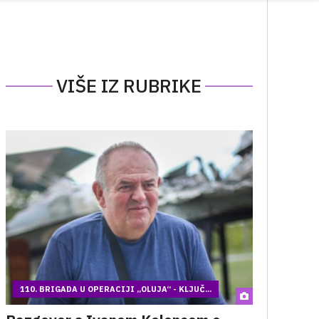
VIŠE IZ RUBRIKE
110. BRIGADA U OPERACIJI „OLUJA“ - KLJUČ...