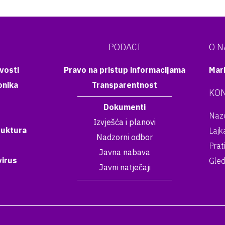
PODACI
O 
vosti
Pravo na pristup informacijama
Mar
onika
Transparentnost
KON
Dokumenti
Nazo
Izvješća i planovi
ruktura
Lajk
Nadzorni odbor
Prat
Javna nabava
irus
Gled
Javni natječaji