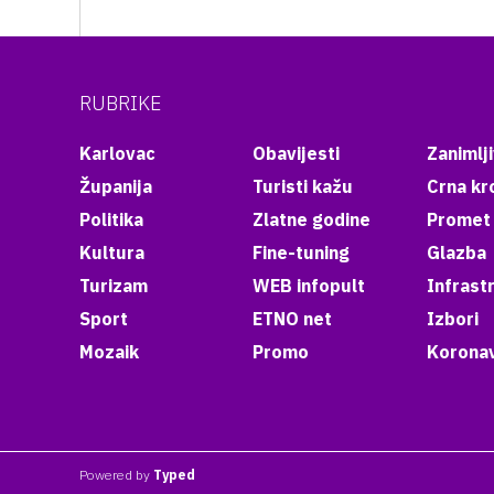
RUBRIKE
Karlovac
Obavijesti
Zanimlji
Županija
Turisti kažu
Crna kr
Politika
Zlatne godine
Promet
Kultura
Fine-tuning
Glazba
Turizam
WEB infopult
Infrast
Sport
ETNO net
Izbori
Mozaik
Promo
Koronav
Powered by
Typed