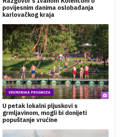
Razgovor s Ivanom Kolencom o
povijesnim danima oslobađanja
karlovačkog kraja
VREMENSKA PROGNOZA
U petak lokalni pljuskovi s
grmljavinom, mogli bi donijeti
popuštanje vrućine