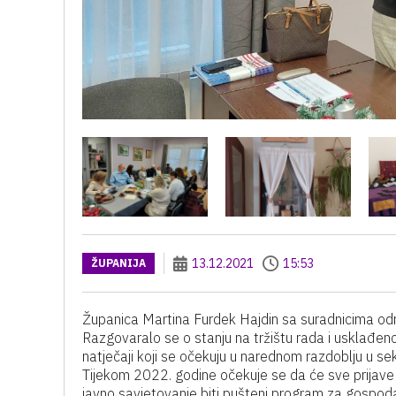
13.12.2021
15:53
ŽUPANIJA
Županica Martina Furdek Hajdin sa suradnicima održ
Razgovaralo se o stanju na tržištu rada i usklađeno
natječaji koji se očekuju u narednom razdoblju u se
Tijekom 2022. godine očekuje se da će sve prijave
javno savjetovanje biti pušteni program za gospod