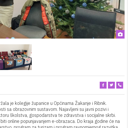
ala je kolegije županice u Općinama Žakanje i Ribnik.
sti sa obrazovnim sustavom. Najavljeni su javni pozivi i
ktoru školstva, gospodarstva te zdravstva i socijalne skrbi.
 biti online popunjavanjem e-obrazaca. Do kraja godine će na
arstvo, program za turizam i program ravnomjernog razvitka.