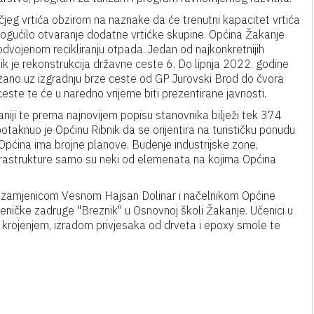
čjeg vrtića obzirom na naznake da će trenutni kapacitet vrtića
omogućilo otvaranje dodatne vrtićke skupine. Općina Žakanje
odvojenom recikliranju otpada. Jedan od najkonkretnijih
ik je rekonstrukcija državne ceste 6. Do lipnja 2022. godine
ano uz izgradnju brze ceste od GP Jurovski Brod do čvora
este te će u naredno vrijeme biti prezentirane javnosti.
niji te prema najnovijem popisu stanovnika bilježi tek 374
otaknuo je Općinu Ribnik da se orijentira na turističku ponudu
Općina ima brojne planove. Budenje industrijske zone,
frastrukture samo su neki od elemenata na kojima Općina
a zamjenicom Vesnom Hajsan Dolinar i načelnikom Općine
eničke zadruge "Breznik" u Osnovnoj školi Žakanje. Učenici u
 krojenjem, izradom privjesaka od drveta i epoxy smole te