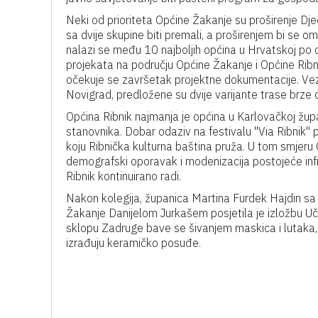
Neki od prioriteta Općine Žakanje su proširenje Dje
sa dvije skupine biti premali, a proširenjem bi se 
nalazi se među 10 najboljih općina u Hrvatskoj po 
projekata na području Općine Žakanje i Općine Ribn
očekuje se završetak projektne dokumentacije. Vez
Novigrad, predložene su dvije varijante trase brze c
Općina Ribnik najmanja je općina u Karlovačkoj župa
stanovnika. Dobar odaziv na festivalu "Via Ribnik" p
koju Ribnička kulturna baština pruža. U tom smjeru 
demografski oporavak i modenizacija postojeće in
Ribnik kontinuirano radi.
Nakon kolegija, županica Martina Furdek Hajdin s
Žakanje Danijelom Jurkašem posjetila je izložbu Uč
sklopu Zadruge bave se šivanjem maskica i lutaka,
izrađuju keramičko posuđe.