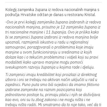
Kolegij zamjenika župana iz redova nacionalnih manjina s
područja Hrvatske održan je danas u restoranu Kristal.
-Ovo je prvi kolegij zamjenika župana izabranih iz redova
nacionalnih manjina, prisutno je 12 zamjenika župana iz
tri nacionalne manjine i 11 županija. Ovo je prilika kako
bi se zamjenici župana izabrani iz redova manjina bolje
upoznali, razmijenili iskustva u radu u regionalnoj
samoupravi, porazgovarali o problemima koje imaju
manjine u svom funkcioniranju u sredinama iz kojih
dolaze kao i o tekućim problemima i vidjeli koji su pravi
modaliteti kako upravo manjine mogu pomoći
sveukupnom razvoju županija u kojima rade i djeluju
.
Ti zamjenici imaju kredibilitet koji proizlazi iz direktnog
izbora i oni se trebaju na aktivan način uključiti u rad u
zajednici. Puno puta smo bili svjedoci da imamo fiktivno
izabrane zamjenike na raznim pozicijama koji
jednostavno postoje tu, primaju plaću i njih se doživljava
kao evo, oni su tu zbog zakona i ne mogu ništa i ne
trebaju ništa raditi. Mi smatramo da to nije tako, već da ti