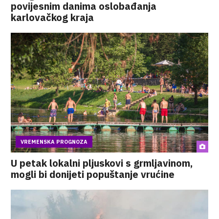
povijesnim danima oslobađanja
karlovačkog kraja
VREMENSKA PROGNOZA
U petak lokalni pljuskovi s grmljavinom,
mogli bi donijeti popuštanje vrućine