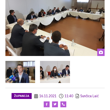
16.11.2021
11:40
Sunčica Laić
ŽUPANIJA