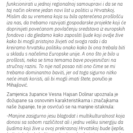
funkcionirati u jednoj regionalnoj samoupravi i da se na
taj način okrene jedan novi list u politici u Hrvatskoj.
Mislim da su vremena koja su bila opterećena prošlošću
iza nas, da trebamo razvijati gospodarske projekte koji će
doprinijeti povećanom povlačenju sredstava iz europskih
fondova i da gledamo kako zaposliti ljude koji ovdje žive
kako bi mogli pristojno živjeti od svoga rada i da
kreiramo hrvatsku politiku onako kako bi ona trebala biti
u skladu s načelima Europske unije. A ono što je bilo u
prošlosti, neka se tima temama bave povjesničari na
stručnoj razini. To nije naš posao niti ono čime se mi
trebamo dominantno baviti, jer od toga sigurno nitko
neće imati koristi, ali bi mogli imati štete
, poručio je
Mihajlović.
Zamjenica županice Vesna Hajsan Dolinar upoznala je
dožupane sa osnovnim karakteristikama i značajkama
naše županije, te je osvrćući se na manjine istaknula:
-Manjine zasigurno jesu blagodat i multikulturalnost koja
donosi sa sobom različitost ali i jednu veliku sinergiju da
ljudima koji žive u ovoj prekrasnoj Hrvatskoj bude ljepše,