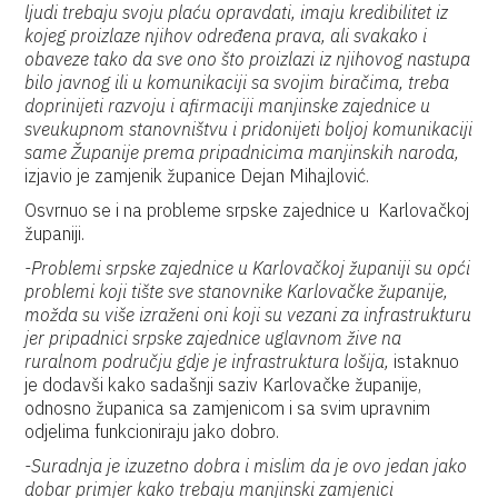
ljudi trebaju svoju plaću opravdati, imaju kredibilitet iz
kojeg proizlaze njihov određena prava, ali svakako i
obaveze tako da sve ono što proizlazi iz njihovog nastupa
bilo javnog ili u komunikaciji sa svojim biračima, treba
doprinijeti razvoju i afirmaciji manjinske zajednice u
sveukupnom stanovništvu i pridonijeti boljoj komunikaciji
same Županije prema pripadnicima manjinskih naroda,
izjavio je zamjenik županice Dejan Mihajlović.
Osvrnuo se i na probleme srpske zajednice u Karlovačkoj
županiji.
-Problemi srpske zajednice u Karlovačkoj županiji su opći
problemi koji tište sve stanovnike Karlovačke županije,
možda su više izraženi oni koji su vezani za infrastrukturu
jer pripadnici srpske zajednice uglavnom žive na
ruralnom području gdje je infrastruktura lošija,
istaknuo
je dodavši kako sadašnji saziv Karlovačke županije,
odnosno županica sa zamjenicom i sa svim upravnim
odjelima funkcioniraju jako dobro.
-Suradnja je izuzetno dobra i mislim da je ovo jedan jako
dobar primjer kako trebaju manjinski zamjenici