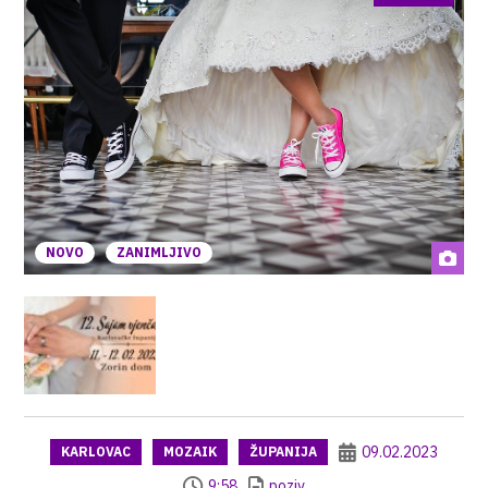
NOVO
ZANIMLJIVO
09.02.2023
KARLOVAC
MOZAIK
ŽUPANIJA
9:58
poziv