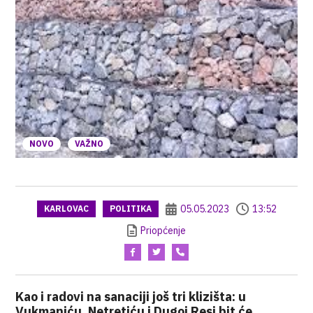
NOVO
VAŽNO
05.05.2023
13:52
KARLOVAC
POLITIKA
Priopćenje
Kao i radovi na sanaciji još tri klizišta: u
Vukmaniću, Netretiću i Dugoj Resi bit će