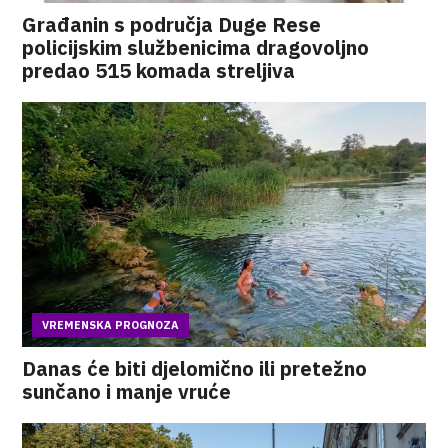
Građanin s područja Duge Rese
policijskim službenicima dragovoljno
predao 515 komada streljiva
VREMENSKA PROGNOZA
Danas će biti djelomično ili pretežno
sunčano i manje vruće