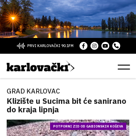
PRVI KARLOVAČKI 90.1FM
GRAD KARLOVAC
Klizište u Sucima bit će sanirano
do kraja lipnja
POTPORNI ZID OD GABIONSKIH KOŠEVA