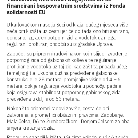
financirani bespovratnim sredstvima iz Fonda
solidarnosti EU
U karlovačkom naselju Suci od kraja idućeg mjeseca više
neće biti klizišta uz cestu jer će do tada ono biti sanirano,
odnosno, izgrađen potporni zid, a vodotok uz njega
reguliran i profiliran, priopćili su iz gradske Uprave.
Započeli su pripremni radovi nakon kojih slijedi izvođenje
potpornog zida od gabionskih koševa te reguliranje i
profiliranje vodotoka uz taj zid, kao zaštita pripadajućeg
temeljnog tla. Ukupna dužina predviđene gabionske
konstrukcije je 28 metara, promjenjive visine od 4 – 6
metara, dok je regulacija vodotoka u podnožju padine
koja osigurava stabilnost potpornog gabionskog zida
predviđena u duljini od 53 metara.
Nakon što pripremni radovi završe, cesta će biti
zatvorena, a promet ići obilaznim pravcima: Zadobarje,
Mala Jelsa, D6 te Žumberačkom i Donjom Jelsom za oba
smjera kretanja vozila.
Radovi na sanaciji klizišta u Sucima vrijedni su 146 tisuća