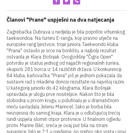
Članovi "Prane" uspješni na dva natjecanja
Zagrebačka Dubrava u nedjelju je bila poprište vrhunskog
taekwondoa. Na turniru E-ranga, koji izravno utječe na
europske rang ljestvice, troje juniora Taekwondo kluba
"Prana" ostavilo je srce na borilištu, a najbolji rezultat
ostvarila je Klara Bošnjak. Ovogodišnji "Čigra Open"
potvrdio je status jednog od najjačih regionalnih turnira,
okupivši 281 borca iz 14 različitih država. U konkurenciji
84 kluba, karlovačka "Prana" još je jednom pokazala da
sustavni rad s mladima donosi rezultate na najvišoj razini.
U kategoriji juniorki do 42 kilograma, Klara Bošnjak
opravdala je ulogu prve nositeljice. Nakon što je bila
slobodna u prvom krugu, u polufinalu je u dramatičnom
meču savladala Jelenu Marincel. Iako je borba bila
neizvjesna do samog kraja, Klara je u odlučujućoj trećoj
rundi uspjela slomiti otpor protivnice. U finalnom ogledu
protiv Marine Bilić, sreća je ovaj put bila na strani
suparnice, bilo je 2:1 u rundama, no srebro oko vrata i novi