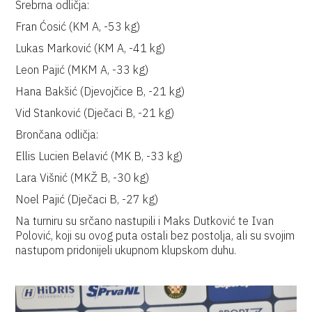
Srebrna odličja:
Fran Ćosić (KM A, -53 kg)
Lukas Marković (KM A, -41 kg)
Leon Pajić (MKM A, -33 kg)
Hana Bakšić (Djevojčice B, -21 kg)
Vid Stanković (Dječaci B, -21 kg)
Brončana odličja:
Ellis Lucien Belavić (MK B, -33 kg)
Lara Višnić (MKŽ B, -30 kg)
Noel Pajić (Dječaci B, -27 kg)
Na turniru su srčano nastupili i Maks Dutković te Ivan
Polović, koji su ovog puta ostali bez postolja, ali su svojim
nastupom pridonijeli ukupnom klupskom duhu.