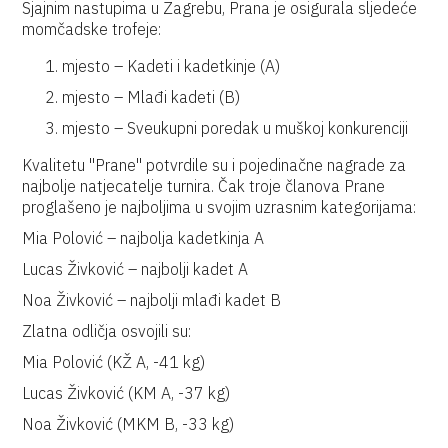
Sjajnim nastupima u Zagrebu, Prana je osigurala sljedeće
momčadske trofeje:
mjesto – Kadeti i kadetkinje (A)
mjesto – Mlađi kadeti (B)
mjesto – Sveukupni poredak u muškoj konkurenciji
Kvalitetu "Prane" potvrdile su i pojedinačne nagrade za
najbolje natjecatelje turnira. Čak troje članova Prane
proglašeno je najboljima u svojim uzrasnim kategorijama:
Mia Polović – najbolja kadetkinja A
Lucas Živković – najbolji kadet A
Noa Živković – najbolji mlađi kadet B
Zlatna odličja osvojili su:
Mia Polović (KŽ A, -41 kg)
Lucas Živković (KM A, -37 kg)
Noa Živković (MKM B, -33 kg)