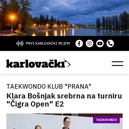
PRVI KARLOVAČKI 90.1FM
TAEKWONDO KLUB "PRANA"
Klara Bošnjak srebrna na turniru
"Čigra Open" E2
TAEKWONDO