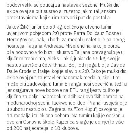
bodovi veliki su poticaj za nastavak sezone. Muški dio
ekipe ovaj se put susreo s izuzetno jakim talijanskim
predstavnicima koji su im zatvorili put do postolja.
Jakov Žilić, junior do 59 kg, odlično je otvorio turnir
uvjerljivom pobjedom 2:0 protiv Petra Dolića iz Bosne i
Hercegovine, ipak, u borbi za medalju naletio je na prvog
nositelja, Talijana Andreasa Miserendina, iako je borba
bila bodovno vrlo blizu, iskustvo Talijana prevagnulo je u
ključnim trenucima, Aleks Dakić, junior do 55 kg, svoj je
nastup završio u četvrtfinalu. Bolji od njega bio je Davide
Dalle Crode iz Italije, koji je slavio s 2:0. Iako je muški dio
ekipe ovaj put zaustavljen nadomak medalja, cijeli tim
može biti zadovoljan. Turnir E-ranga nosi specifičnu težinu
jer osigurava nove bodove na ETU rang ljestvici, što je
ključno za daljnji napredak mladih karlovačkih boraca na
međunarodnoj sceni. Taekwondo klub "Prana" uspješno je
u subotu nastupio u Zagrebu na "Ion Kupu", osvojeno je
11 medalja i tri ekipna pehara. Na turniru koji je održan u
dvorani Osnovne škole Kajzerica snage je odmjerilo više
od 200 natjecatelja iz 18 klubova.