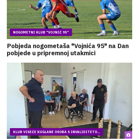
NOGOMETNI KLUB "VOJNIĆ 95"
Pobjeda nogometaša "Vojnića 95" na Dan
pobjede u pripremnoj utakmici
KLUB VISEĆE KUGLANE OSOBA S INVALIDITETO...