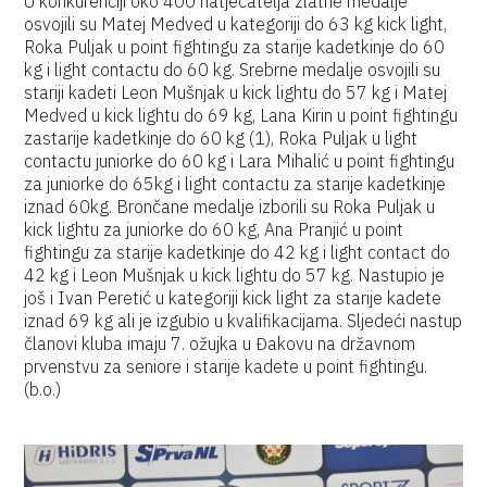
U konkurenciji oko 400 natjecatelja zlatne medalje
osvojili su Matej Medved u kategoriji do 63 kg kick light,
Roka Puljak u point fightingu za starije kadetkinje do 60
kg i light contactu do 60 kg. Srebrne medalje osvojili su
stariji kadeti Leon Mušnjak u kick lightu do 57 kg i Matej
Medved u kick lightu do 69 kg, Lana Kirin u point fightingu
zastarije kadetkinje do 60 kg (1), Roka Puljak u light
contactu juniorke do 60 kg i Lara Mihalić u point fightingu
za juniorke do 65kg i light contactu za starije kadetkinje
iznad 60kg. Brončane medalje izborili su Roka Puljak u
kick lightu za juniorke do 60 kg, Ana Pranjić u point
fightingu za starije kadetkinje do 42 kg i light contact do
42 kg i Leon Mušnjak u kick lightu do 57 kg. Nastupio je
još i Ivan Peretić u kategoriji kick light za starije kadete
iznad 69 kg ali je izgubio u kvalifikacijama. Sljedeći nastup
članovi kluba imaju 7. ožujka u Đakovu na državnom
prvenstvu za seniore i starije kadete u point fightingu.
(b.o.)