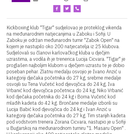
Kickboxing klub "Tigar" sudjelovao je proteklog vikenda
na međunarodnim natjecanjima u Zaboku i Sofiji. U
Zaboku je održan međunarodni turnir "Zabok Open" na
kojem je nastupilo oko 200 natjecatelja iz 25 klubova.
Sudjelovali su članovi karlovačkog kluba u dječjim
uzrastima, a vodila ih je trenerica Lucija Cicvara. "Tigar" je
proglašen najboljim klubom u dječjem uzrastu te je dobio
poseban pehar. Zlatnu medalju osvojio je Ivano Anzić u
kategoriji dječaka početnika do 27 kg, srebrne medalje
osvojili su Tena Vučetić kod djevojčica do 24 kg, Iva
Vrbanić kod djevojčica početnica do 24 kg, Niko Vrbanić
kod dječaka početnika do 24 kg i Borna Vučetić kod
mlađih kadeta do 42 kg. Brončane medalje izborili su
Lucija Babić kod djevojčica do 24 kg i Ivan Anzić u
kategoriji dječaka početnika do 27 kg. Tim starijih kadeta
pod vodstvom trenera Zorana Cicvara, nastupio je u Sofiji
u Bugarskoj na međunarodnom turniru "1. Masaru Open" .