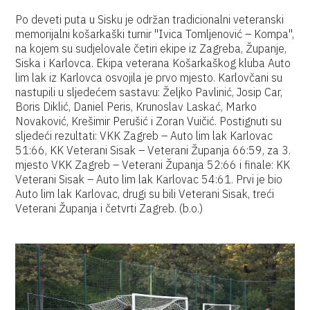
Po deveti puta u Sisku je održan tradicionalni veteranski
memorijalni košarkaški turnir "Ivica Tomljenović – Kompa",
na kojem su sudjelovale četiri ekipe iz Zagreba, Županje,
Siska i Karlovca. Ekipa veterana Košarkaškog kluba Auto
lim lak iz Karlovca osvojila je prvo mjesto. Karlovčani su
nastupili u sljedećem sastavu: Željko Pavlinić, Josip Car,
Boris Diklić, Daniel Peris, Krunoslav Laskać, Marko
Novaković, Krešimir Perušić i Zoran Vuičić. Postignuti su
sljedeći rezultati: VKK Zagreb – Auto lim lak Karlovac
51:66, KK Veterani Sisak – Veterani Županja 66:59, za 3.
mjesto VKK Zagreb – Veterani Županja 52:66 i finale: KK
Veterani Sisak – Auto lim lak Karlovac 54:61. Prvi je bio
Auto lim lak Karlovac, drugi su bili Veterani Sisak, treći
Veterani Županja i četvrti Zagreb. (b.o.)