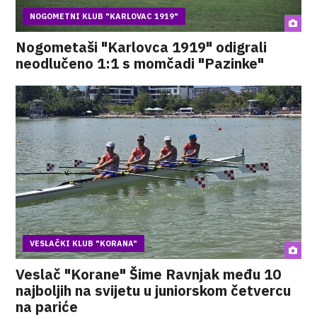
NOGOMETNI KLUB "KARLOVAC 1919"
Nogometaši "Karlovca 1919" odigrali
neodlučeno 1:1 s momčadi "Pazinke"
VESLAČKI KLUB "KORANA"
Veslač "Korane" Šime Ravnjak među 10
najboljih na svijetu u juniorskom četvercu
na pariće