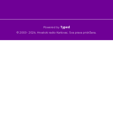
Powered by
Typed
© 2003- 2026. Hrvatski radio Karlovac. Sva prava pridržana.