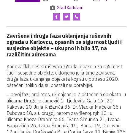
Grad Karlovac
Završena i druga faza uklanjanja ruševnih
zgrada u Karlovcu, opasnih za sigurnost ljudi i
susjedne objekte – ukupno ih bilo 17, na
različitim adresama
Karlovačkih deset ruševnih zgrada, opasnih za sigurnost
ljudi i susjedne objekte, uklonjeno je, a time završena
druga faza uklanjanja objekata koji su u potresu 2020.
oštećeni toliko da su postali neuporabljivi.
U prvoj fazi, proljetos, uklonjeno je 7 oštećenih objekata: u
ulicama Dragojle Jarnević 1, Ljudevita Gaja 16 i 20,
Rakovac 20, Jurja Križanića 36, Dr. Vladka Mačeka 35 i
Dubovac 18, a u drugoj, netom završenoj, njih 10: u
ulicama Kneza Branimira 66, Ivana Šimunića 21, Ivana
Banjavčića 26, Ivana Šimunića 15, Banija 19, Dubovac
12 a i Janka Draškovića 8, te Gornja Gaza 11, Banija 135