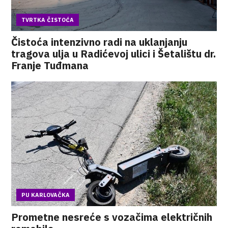
TVRTKA ČISTOĆA
Čistoća intenzivno radi na uklanjanju
tragova ulja u Radićevoj ulici i Šetalištu dr.
Franje Tuđmana
PU KARLOVAČKA
Prometne nesreće s vozačima električnih