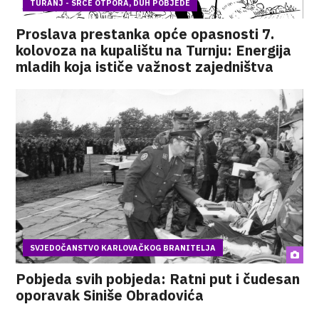
TURANJ - SRCE OTPORA, DUH POBJEDE
Proslava prestanka opće opasnosti 7.
kolovoza na kupalištu na Turnju: Energija
mladih koja ističe važnost zajedništva
SVJEDOČANSTVO KARLOVAČKOG BRANITELJA
Pobjeda svih pobjeda: Ratni put i čudesan
oporavak Siniše Obradovića