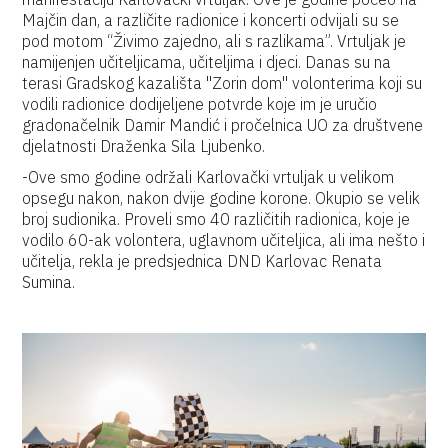
Majčin dan, a različite radionice i koncerti odvijali su se
pod motom “Živimo zajedno, ali s razlikama”. Vrtuljak je
namijenjen učiteljicama, učiteljima i djeci. Danas su na
terasi Gradskog kazališta "Zorin dom" volonterima koji su
vodili radionice dodijeljene potvrde koje im je uručio
gradonačelnik Damir Mandić i pročelnica UO za društvene
djelatnosti Draženka Sila Ljubenko.
-Ove smo godine održali Karlovački vrtuljak u velikom
opsegu nakon, nakon dvije godine korone. Okupio se velik
broj sudionika. Proveli smo 40 različitih radionica, koje je
vodilo 60-ak volontera, uglavnom učiteljica, ali ima nešto i
učitelja, rekla je predsjednica DND Karlovac Renata
Sumina.