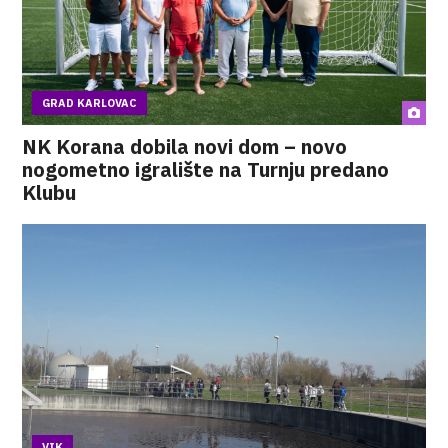
GRAD KARLOVAC
NK Korana dobila novi dom – novo
nogometno igralište na Turnju predano
Klubu
VIK