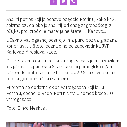
Snažni potres koji je ponovo pogodio Petrinju, kako kažu
seizmolozi, daleko je snažniji od onog zagrebačkog iz
ožujka, prouzročio je materijalne štete i u Karlovcu.
U Javnoj vatrogasnoj postrojbi ima puno poziva građana
koji prijavljuju štete, doznajemo od zapovjednika JVP
Karlovac Miroslava Rade.
On je istaknuo da su trojica vatrogasaca s jednim vozilom
još jutros su upućena u Sisak kako bi pomogli kolegama.
U trenutku potresa nalazili su se u JVP Sisak i već su na
terenu gdje pomažu u izvlačenju.
Priprema se dodatna ekipa vatrogasaca koji idu u
Petrinju, dodao je Rade. Petrinjcima u pomoć kreće 20
vatrogasaca.
Foto: Dinko Neskusil