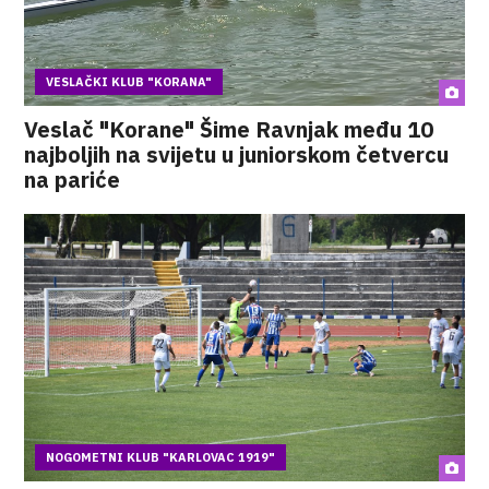
VESLAČKI KLUB "KORANA"
Veslač "Korane" Šime Ravnjak među 10
najboljih na svijetu u juniorskom četvercu
na pariće
NOGOMETNI KLUB "KARLOVAC 1919"