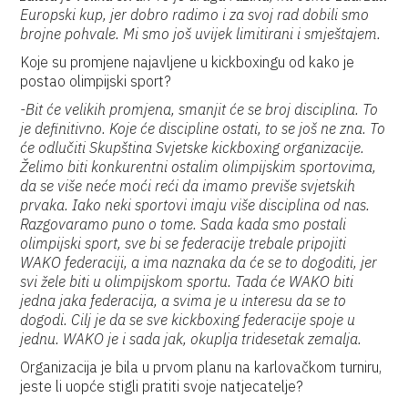
Europski kup, jer dobro radimo i za svoj rad dobili smo
brojne pohvale. Mi smo još uvijek limitirani i smještajem.
Koje su promjene najavljene u kickboxingu od kako je
postao olimpijski sport?
-Bit će velikih promjena, smanjit će se broj disciplina. To
je definitivno. Koje će discipline ostati, to se još ne zna. To
će odlučiti Skupština Svjetske kickboxing organizacije.
Želimo biti konkurentni ostalim olimpijskim sportovima,
da se više neće moći reći da imamo previše svjetskih
prvaka. Iako neki sportovi imaju više disciplina od nas.
Razgovaramo puno o tome. Sada kada smo postali
olimpijski sport, sve bi se federacije trebale pripojiti
WAKO federaciji, a ima naznaka da će se to dogoditi, jer
svi žele biti u olimpijskom sportu. Tada će WAKO biti
jedna jaka federacija, a svima je u interesu da se to
dogodi. Cilj je da se sve kickboxing federacije spoje u
jednu. WAKO je i sada jak, okuplja tridesetak zemalja.
Organizacija je bila u prvom planu na karlovačkom turniru,
jeste li uopće stigli pratiti svoje natjecatelje?