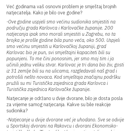
Već godinama vaš osnovni problem je smještaj brojnih
natjecatelja. Kako je bilo ove godine?
-Ove godine uspjeli smo većinu sudionika smjestiti na
području grada Karlovca i Karlovačke županije. 200
natjecanja ipak smo morali smjestiti u Zagrebu, no ta
brojka je prošle godine bila puno veća, oko 500. Uspjeli
smo većinu smjestiti u Karlovačkoj županiji, grad
Karlovac bio je pun, svi smještajni kapaciteti bili su
popunjeni. To me čini ponosnim, jer smo moj tim i ja
učinili jednu veliku stvar. Karlovac je tri dana bio živ, gosti
iz 31 zemlje bili su na ulicama, razgledavali naš grad i
potrošili nešto novaca. Kod smještaja značajnu podršku
pružili su mi Turistička zajednica grada Karlovca i
Turistička zajednica Karlovačke županije.
Natjecanje je održano u dvije dvorane, bilo je dosta posla
za vrijeme samog natjecanja. Kakve su bile reakcije
sudionika?
-Natjecanje u dvije dvorane već je uhodano. Sve se odvije
u Sportskoj dvorani na Rakovcu i dvorani Ekonomsko-