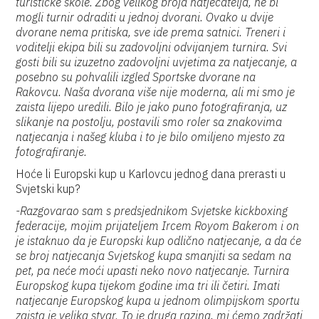
turističke škole. Zbog velikog broja natjecatelja, ne bi
mogli turnir odraditi u jednoj dvorani. Ovako u dvije
dvorane nema pritiska, sve ide prema satnici. Treneri i
voditelji ekipa bili su zadovoljni odvijanjem turnira. Svi
gosti bili su izuzetno zadovoljni uvjetima za natjecanje, a
posebno su pohvalili izgled Sportske dvorane na
Rakovcu. Naša dvorana više nije moderna, ali mi smo je
zaista lijepo uredili. Bilo je jako puno fotografiranja, uz
slikanje na postolju, postavili smo roler sa znakovima
natjecanja i našeg kluba i to je bilo omiljeno mjesto za
fotografiranje.
Hoće li Europski kup u Karlovcu jednog dana prerasti u
Svjetski kup?
-Razgovarao sam s predsjednikom Svjetske kickboxing
federacije, mojim prijateljem Ircem Royom Bakerom i on
je istaknuo da je Europski kup odlično natjecanje, a da će
se broj natjecanja Svjetskog kupa smanjiti sa sedam na
pet, pa neće moći upasti neko novo natjecanje. Turnira
Europskog kupa tijekom godine ima tri ili četiri. Imati
natjecanje Europskog kupa u jednom olimpijskom sportu
zaista je velika stvar. To je druga razina, mi ćemo zadržati