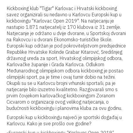
Kickboxing klub "Tigar" Karlovac i Hrvatski kickboxing
savez organizirali su nedavno u Karlovcu Europski kup u
kickboxingu "Karlovac Open 2019". Na natjecanju je
nastupio 1.871 natjecatelj iz 170 klubova iz 31 zemlje.
Natjecanje je održano u dvije dvorane, u Sportskoj dvorani
na Rakovcu i u dvorani Ekonomsko-turističke škole.
Europski kup održan je pod pokroviteljstvom predsjednice
Republike Hrvatske Kolinde Grabar Kitarović, Središnjeg
državnog ureda za sport, Hrvatskog olimpijskog odbora,
Karlovačke županije i Grada Karlovca. Odlukom
Međunarodnog olimpijskom odbora kickboxing je postao
olimpijski sport, pa je time i ovaj turnir dobio na težini.
Okupili su se u Karlovcu brojni vrhunski sportaši, pa je
natjecanje bilo izuzetno kvalitetno. Razgovarali smo s
prvim čovjekom karlovačkog kickboxingom Zoranom
Cicvarom o organizaciji ovog velikog natjecanja, o
budućnosti kickboxingu i planovima kluba za ovu godinu.
Europski kup u kickboxingu najveći je sportski događaj u
Karlovcu. Kako je sve prošlo ove godine?
-Europski kup u kickboxingu "Karlovac Open 2019"