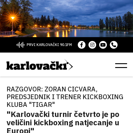
PRVI KARLOVAČKI 90.1FM
RAZGOVOR: ZORAN CICVARA,
PREDSJEDNIK I TRENER KICKBOXING
KLUBA "TIGAR"
"Karlovački turnir četvrto je po
veličini kickboxing natjecanje u
Europi"