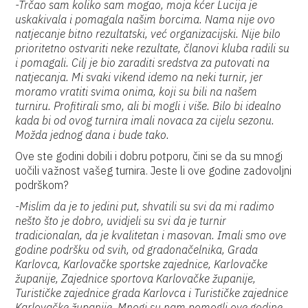
-Trčao sam koliko sam mogao, moja kćer Lucija je
uskakivala i pomagala našim borcima. Nama nije ovo
natjecanje bitno rezultatski, već organizacijski. Nije bilo
prioritetno ostvariti neke rezultate, članovi kluba radili su
i pomagali. Cilj je bio zaraditi sredstva za putovati na
natjecanja. Mi svaki vikend idemo na neki turnir, jer
moramo vratiti svima onima, koji su bili na našem
turniru. Profitirali smo, ali bi mogli i više. Bilo bi idealno
kada bi od ovog turnira imali novaca za cijelu sezonu.
Možda jednog dana i bude tako.
Ove ste godini dobili i dobru potporu, čini se da su mnogi
uočili važnost vašeg turnira. Jeste li ove godine zadovoljni
podrškom?
-Mislim da je to jedini put, shvatili su svi da mi radimo
nešto što je dobro, uvidjeli su svi da je turnir
tradicionalan, da je kvalitetan i masovan. Imali smo ove
godine podršku od svih, od gradonačelnika, Grada
Karlovca, Karlovačke sportske zajednice, Karlovačke
županije, Zajednice sportova Karlovačke županije,
Turističke zajednice grada Karlovca i Turističke zajednice
Karlovačke županije. Mnogi su nam pomogli ove godine,