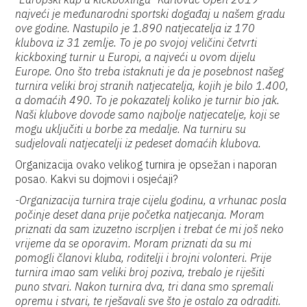
najveći je međunarodni sportski događaj u našem gradu
ove godine. Nastupilo je 1.890 natjecatelja iz 170
klubova iz 31 zemlje. To je po svojoj veličini četvrti
kickboxing turnir u Europi, a najveći u ovom dijelu
Europe. Ono što treba istaknuti je da je posebnost našeg
turnira veliki broj stranih natjecatelja, kojih je bilo 1.400,
a domaćih 490. To je pokazatelj koliko je turnir bio jak.
Naši klubove dovode samo najbolje natjecatelje, koji se
mogu uključiti u borbe za medalje. Na turniru su
sudjelovali natjecatelji iz pedeset domaćih klubova.
Organizacija ovako velikog turnira je opsežan i naporan
posao. Kakvi su dojmovi i osjećaji?
-Organizacija turnira traje cijelu godinu, a vrhunac posla
počinje deset dana prije početka natjecanja. Moram
priznati da sam izuzetno iscrpljen i trebat će mi još neko
vrijeme da se oporavim. Moram priznati da su mi
pomogli članovi kluba, roditelji i brojni volonteri. Prije
turnira imao sam veliki broj poziva, trebalo je riješiti
puno stvari. Nakon turnira dva, tri dana smo spremali
opremu i stvari, te rješavali sve što je ostalo za odraditi.