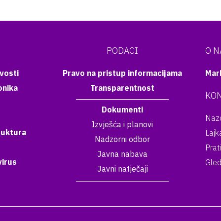
PODACI
O 
vosti
Pravo na pristup informacijama
Mar
onika
Transparentnost
KON
Dokumenti
Nazo
Izvješća i planovi
ruktura
Lajk
Nadzorni odbor
Prat
Javna nabava
irus
Gled
Javni natječaji