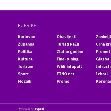
RUBRIKE
Karlovac
Obavijesti
Zanimlji
Županija
Turisti kažu
Crna kr
Politika
Zlatne godine
Promet
Kultura
Fine-tuning
Glazba
Turizam
WEB infopult
Infrast
Sport
ETNO net
Izbori
Mozaik
Promo
Koronav
Powered by
Typed