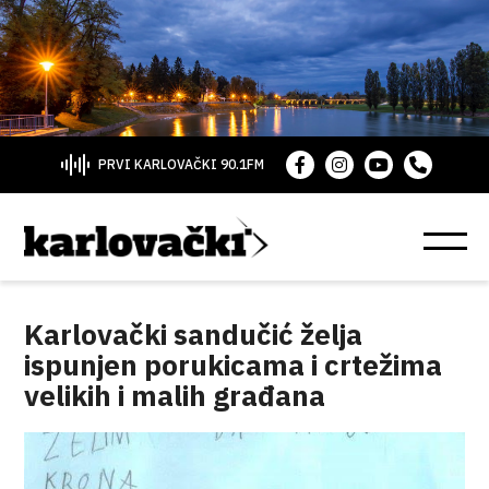
PRVI KARLOVAČKI 90.1FM
Karlovački sandučić želja
ispunjen porukicama i crtežima
velikih i malih građana