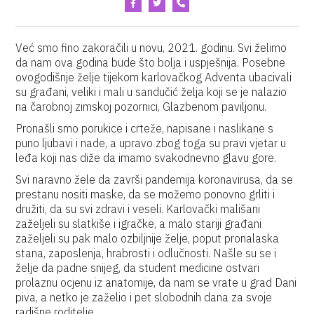
Već smo fino zakoračili u novu, 2021. godinu. Svi želimo
da nam ova godina bude što bolja i uspješnija. Posebne
ovogodišnje želje tijekom karlovačkog Adventa ubacivali
su građani, veliki i mali u sandučić želja koji se je nalazio
na čarobnoj zimskoj pozornici, Glazbenom paviljonu.
Pronašli smo porukice i crteže, napisane i naslikane s
puno ljubavi i nade, a upravo zbog toga su pravi vjetar u
leđa koji nas diže da imamo svakodnevno glavu gore.
Svi naravno žele da završi pandemija koronavirusa, da se
prestanu nositi maske, da se možemo ponovno grliti i
družiti, da su svi zdravi i veseli. Karlovački mališani
zaželjeli su slatkiše i igračke, a malo stariji građani
zaželjeli su pak malo ozbiljnije želje, poput pronalaska
stana, zaposlenja, hrabrosti i odlučnosti. Našle su se i
želje da padne snijeg, da student medicine ostvari
prolaznu ocjenu iz anatomije, da nam se vrate u grad Dani
piva, a netko je zaželio i pet slobodnih dana za svoje
radišne roditelje.