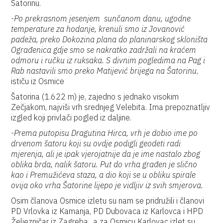
Šatorinu.
-Po prekrasnom jesenjem sunčanom danu, ugodne
temperature za hodanje, krenuli smo iz Jovanović
padeža, preko Dokozina plana do planinarskog skloništa
Ograđenica gdje smo se nakratko zadržali na kraćem
odmoru i ručku iz ruksaka. S divnim pogledima na Pag i
Rab nastavili smo preko Matijević brijega na Šatorinu
,
ističu iz Osmice
Šatorina (1.622 m) je, zajedno s jednako visokim
Zečjakom, najviši vrh srednjeg Velebita. Ima prepoznatljiv
izgled koji privlači pogled iz daljine.
-Prema putopisu Dragutina Hirca, vrh je dobio ime po
drvenom šatoru koji su ovdje podigli geodeti radi
mjerenja, ali je ipak vjerojatnije da je ime nastalo zbog
oblika brda, nalik šatoru. Put do vrha građen je slično
kao i Premužićeva staza, a dio koji se u obliku spirale
ovija oko vrha Šatorine lijepo je vidljiv iz svih smjerova.
Osim članova Osmice izletu su nam se pridružili i članovi
PD Vrlovka iz Kamanja, PD Dubovaca iz Karlovca i HPD
Željezničar iz Zagreba,, a za Osmicu Karlovac izlet su