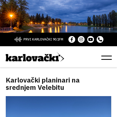
PRVI KARLOVAČKI 90.1FM
Karlovački planinari na
srednjem Velebitu