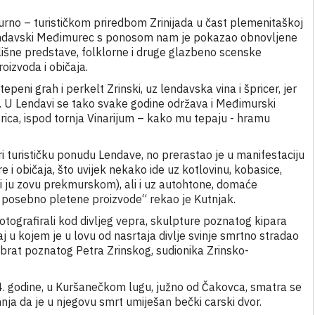
urno – turističkom priredbom Zrinijada u čast plemenitaškoj
 lendavski Međimurec
s ponosom nam je pokazao obnovljene
lišne predstave, folklorne i druge glazbeno scenske
oizvoda i običaja.
epeni grah i perkelt Zrinski, uz lendavska vina i špricer, jer
u. U Lendavi se tako svake godine održava i Međimurski
ica, ispod tornja Vinarijum – kako mu tepaju - hramu
i turističku ponudu Lendave, no prerastao je u manifestaciju
i običaja, što uvijek nekako ide uz kotlovinu, kobasice,
i ju zovu prekmurskom), ali i uz autohtone, domaće
e, posebno pletene proizvode“ rekao je Kutnjak.
 fotografirali kod divljeg vepra, skulpture poznatog kipara
j u kojem je u lovu od nasrtaja divlje svinje smrtno stradao
ji brat poznatog Petra Zrinskog, sudionika Zrinsko-
4. godine, u Kuršanečkom lugu, južno od Čakovca, smatra se
ja da je u njegovu smrt umiješan bečki carski dvor.