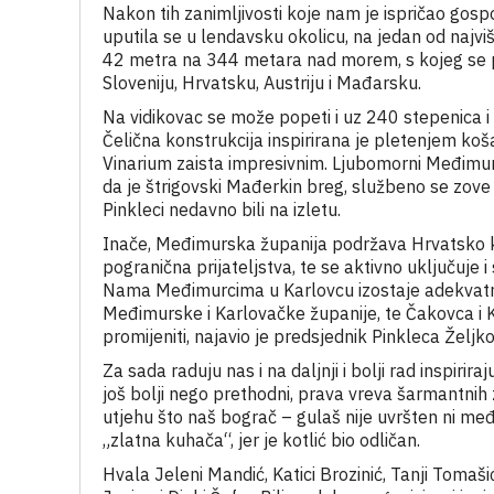
Nakon tih zanimljivosti koje nam je ispričao gospo
uputila se u lendavsku okolicu, na jedan od najviš
42 metra na 344 metara nad morem, s kojeg se p
Sloveniju, Hrvatsku, Austriju i Mađarsku.
Na vidikovac se može popeti i uz 240 stepenica i
Čelična konstrukcija inspirirana je pletenjem koša
Vinarium zaista impresivnim. Ljubomorni Međimurc
da je štrigovski Mađerkin breg, službeno se zove Go
Pinkleci nedavno bili na izletu.
Inače, Međimurska županija podržava Hrvatsko k
pogranična prijateljstva, te se aktivno uključuje
Nama Međimurcima u Karlovcu izostaje adekvatna 
Međimurske i Karlovačke županije, te Čakovca i Ka
promijeniti, najavio je predsjednik Pinkleca Želj
Za sada raduju nas i na daljnji i bolji rad inspirira
još bolji nego prethodni, prava vreva šarmantnih
utjehu što naš bograč – gulaš nije uvršten ni među
„zlatna kuhača“, jer je kotlić bio odličan.
Hvala Jeleni Mandić, Katici Brozinić, Tanji Tomaš