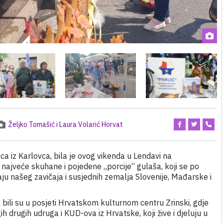
Željko Tomašić i Laura Volarić Horvat
 iz Karlovca, bila je ovog vikenda u Lendavi na
najveće skuhane i pojedene „porcije“ gulaša, koji se po
u našeg zavičaja i susjednih zemalja Slovenije, Mađarske i
bili su u posjeti Hrvatskom kulturnom centru Zrinski, gdje
h drugih udruga i KUD-ova iz Hrvatske, koji žive i djeluju u