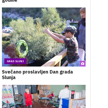
GRAD SLUNJ
Svečano proslavljen Dan grada
Slunja