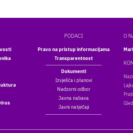
PODACI
O 
vosti
Pravo na pristup informacijama
Mar
onika
Transparentnost
KON
Dokumenti
Nazo
Izvješća i planovi
ruktura
Lajk
Nadzorni odbor
Prat
Javna nabava
irus
Gled
Javni natječaji