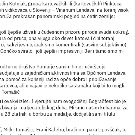
din Kutnjak, grupa karlovačkih ili (karlovečkih) Pinkleca
ih vidikovaca u Sloveniji – Vinarium Lendava, na toranj visok
ruža prekrasan panoramski pogled na četiri zemlje:
 još ljepše uživati u čudesnom prizoru prirode svuda uokrug.
ra od pruća, ona vijuga oko devet katova i čini toranj
i, kakvi jesmo, ipak smo komentirali (sasvim subjektivno)
ričko sviralo, još ljepši i impresivniji. Jer i tamo smo mi
ulturno društvo Pomurje samim time i učvršćuje
 i sudjeluje u zajedničkim aktivnostima sa Općinom Lendava.
pomoć za korisniji rad za opće dobro i približavanje
rlovca, ali u najavi je nekoliko sastanaka koji bi to mogli
ko Tomašić.
ju i ovakvi izleti. I vjerujte nam ovogodišnji Bogračfest bio je
 zbivanja i natjecateljskog duha. Mi smo našim kuharima, za
 28 zlatnih, u borbu za medalje, dodijelili sami titulu
ić, Milki Tomašić, Frani Kalebu, bračnom paru Lipovščak, te