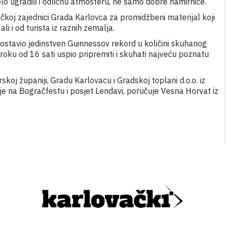
 jelo ugradili i odličnu atmosferu, ne samo dobre namirnice.
ičkoj zajednici Grada Karlovca za promidžbeni materijal koji
li i od turista iz raznih zemalja.
postavio jedinstven Guinnessov rekord u količini skuhanog
roku od 16 sati uspio pripremiti i skuhati najveću poznatu
oj županiji, Gradu Karlovacu i Gradskoj toplani d.o.o. iz
je na Bogračfestu i posjet Lendavi, poručuje Vesna Horvat iz