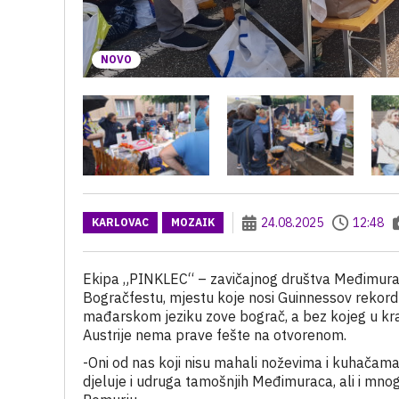
NOVO
24.08.2025
12:48
KARLOVAC
MOZAIK
Ekipa „PINKLEC“ – zavičajnog društva Međimuraca
Bogračfestu, mjestu koje nosi Guinnessov rekord 
mađarskom jeziku zove bograč, a bez kojeg u kraj
Austrije nema prave fešte na otvorenom.
-Oni od nas koji nisu mahali noževima i kuhačama 
djeluje i udruga tamošnjih Međimuraca, ali i mnogi