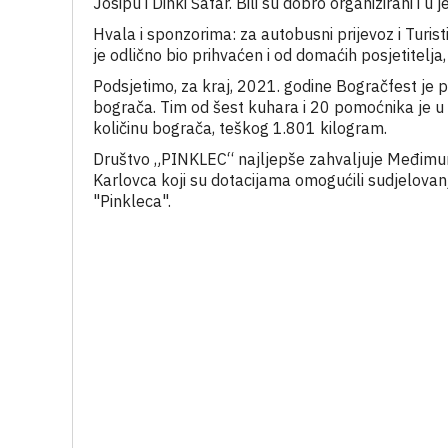
Josipu i Dinki Šafar. Bili su dobro organizirani i u
Hvala i sponzorima: za autobusni prijevoz i Turist
je odlično bio prihvaćen i od domaćih posjetitelja, a
Podsjetimo, za kraj, 2021. godine Bogračfest je 
bograča. Tim od šest kuhara i 20 pomoćnika je u 
količinu bograča, teškog 1.801 kilogram.
Društvo „PINKLEC“ najljepše zahvaljuje Međimursk
Karlovca koji su dotacijama omogućili sudjelovan
"Pinkleca".