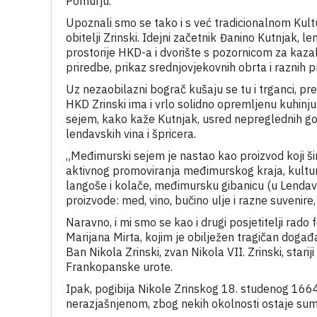
Pomurju.
Upoznali smo se tako i s već tradicionalnom Kult
obitelji Zrinski. Idejni začetnik Đanino Kutnjak,
prostorije HKD-a i dvorište s pozornicom za kaza
priredbe, prikaz srednjovjekovnih obrta i raznih pr
Uz nezaobilazni bograč kušaju se tu i trganci, pret
HKD Zrinski ima i vrlo solidno opremljenu kuhinj
sejem, kako kaže Kutnjak, usred nepreglednih gor
lendavskih vina i špricera.
„Međimurski sejem je nastao kao proizvod koji šir
aktivnog promoviranja međimurskog kraja, kulture 
langoše i kolače, međimursku gibanicu (u Lendav
proizvode: med, vino, bučino ulje i razne suvenir
Naravno, i mi smo se kao i drugi posjetitelji rado
Marijana Mirta, kojim je obilježen tragičan događa
Ban Nikola Zrinski, zvan Nikola VII. Zrinski, stari
Frankopanske urote.
Ipak, pogibija Nikole Zrinskog 18. studenog 166
nerazjašnjenom, zbog nekih okolnosti ostaje sumn