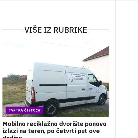
VIŠE IZ RUBRIKE
TVRTKA ČISTOĆA
Mobilno reciklažno dvorište ponovo
izlazi na teren, po četvrti put ove
godine