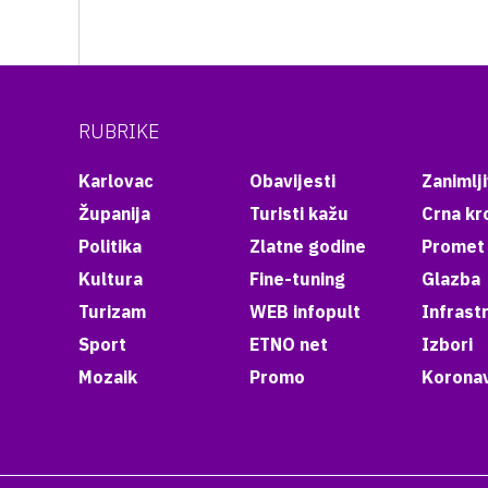
RUBRIKE
Karlovac
Obavijesti
Zanimlji
Županija
Turisti kažu
Crna kr
Politika
Zlatne godine
Promet
Kultura
Fine-tuning
Glazba
Turizam
WEB infopult
Infrast
Sport
ETNO net
Izbori
Mozaik
Promo
Koronav