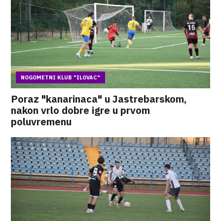
NOGOMETNI KLUB "ILOVAC"
Poraz "kanarinaca" u Jastrebarskom,
nakon vrlo dobre igre u prvom
poluvremenu