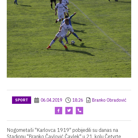
06.04.2019
18:26
Branko Obradović
SPORT
Nogometaši "Karlovca 1919" pobijedili su danas na
Stadionu "Branko Čavlović Čavlek" u 21. kolu Četvrte