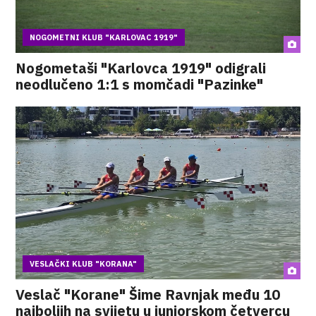
NOGOMETNI KLUB "KARLOVAC 1919"
Nogometaši "Karlovca 1919" odigrali
neodlučeno 1:1 s momčadi "Pazinke"
VESLAČKI KLUB "KORANA"
Veslač "Korane" Šime Ravnjak među 10
najboljih na svijetu u juniorskom četvercu