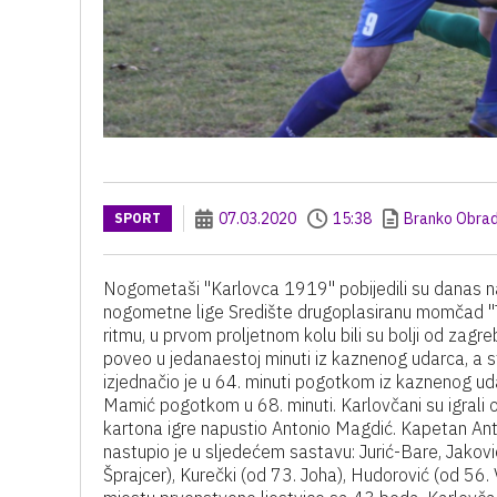
07.03.2020
15:38
Branko Obrad
SPORT
Nogometaši "Karlovca 1919" pobijedili su danas n
nogometne lige Središte drugoplasiranu momčad "Tr
ritmu, u prvom proljetnom kolu bili su bolji od zagr
poveo u jedanaestoj minuti iz kaznenog udarca, a str
izjednačio je u 64. minuti pogotkom iz kaznenog ud
Mamić pogotkom u 68. minuti. Karlovčani su igrali 
kartona igre napustio Antonio Magdić. Kapetan Anto
nastupio je u sljedećem sastavu: Jurić-Bare, Jakovi
Šprajcer), Kurečki (od 73. Joha), Hudorović (od 56.