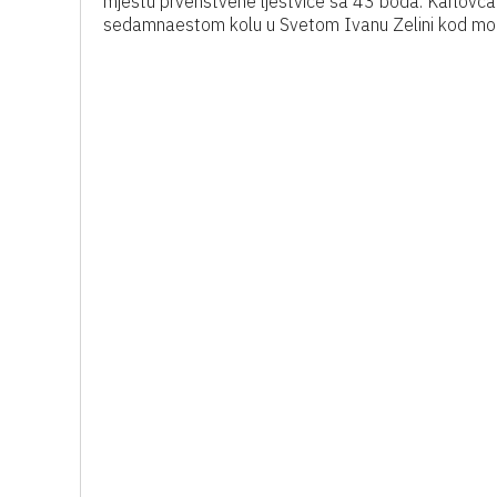
mjestu prvenstvene ljestvice sa 43 boda. Karlovčan
sedamnaestom kolu u Svetom Ivanu Zelini kod momč