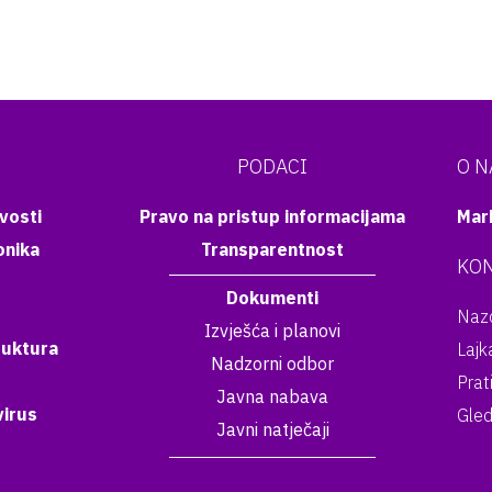
PODACI
O 
vosti
Pravo na pristup informacijama
Mar
onika
Transparentnost
KON
Dokumenti
Nazo
Izvješća i planovi
ruktura
Lajk
Nadzorni odbor
Prat
Javna nabava
irus
Gled
Javni natječaji