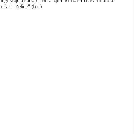
i gostuju u subotu, 14. ožujka od 14 sati i 30 minuta u
adi "Zeline". (b.o.)