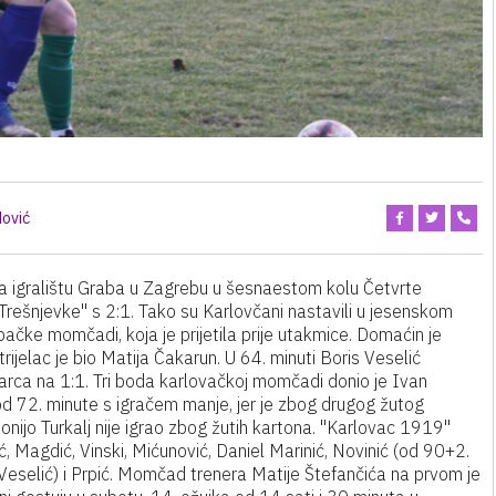
ović
a igralištu Graba u Zagrebu u šesnaestom kolu Četvrte
ešnjevke" s 2:1. Tako su Karlovčani nastavili u jesenskom
ebačke momčadi, koja je prijetila prije utakmice. Domaćin je
ijelac je bio Matija Čakarun. U 64. minuti Boris Veselić
arca na 1:1. Tri boda karlovačkoj momčadi donio je Ivan
od 72. minute s igračem manje, jer je zbog drugog žutog
nijo Turkalj nije igrao zbog žutih kartona. "Karlovac 1919"
ć, Magdić, Vinski, Mićunović, Daniel Marinić, Novinić (od 90+2.
 Veselić) i Prpić. Momčad trenera Matije Štefančića na prvom je