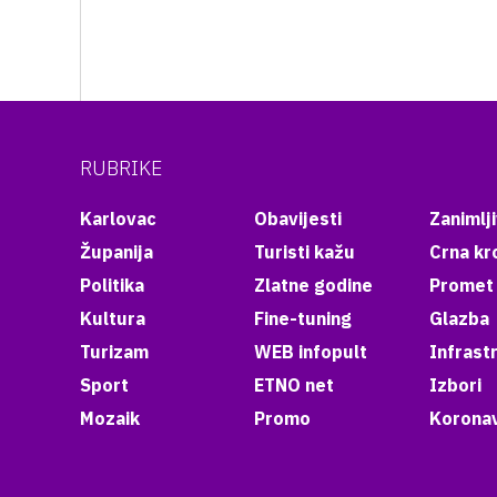
RUBRIKE
Karlovac
Obavijesti
Zanimlji
Županija
Turisti kažu
Crna kr
Politika
Zlatne godine
Promet
Kultura
Fine-tuning
Glazba
Turizam
WEB infopult
Infrast
Sport
ETNO net
Izbori
Mozaik
Promo
Koronav